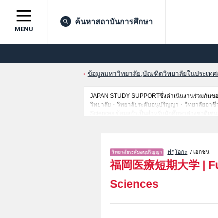
ค้นหาสถาบันการศึกษา
MENU
ข้อมูลมหาวิทยาลัย,บัณฑิตวิทยาลัยในประเทศญี่
JAPAN STUDY SUPPORTซึ่งดำเนินงานร่วมกันของ 
วิทยาลัย・วิทยาลัยระดับอนุปริญญา・วิทยาลัยอาชีวศึก
Sciences,ข้อมูลจำเป็นสำหรับนักศึกษาต่างชาติเช
ที่,การเดินทางเป็นต้นไว้ด้วยดังนั้นขอเชิญใช้บริกา
ฟุกุโอกะ
/ เอกชน
福岡医療短期大学
|
F
Sciences