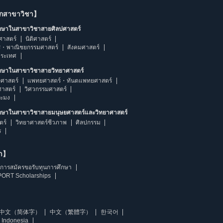
ากสาขาวิชา】
ึกษาในสาขาวิชาสายศิลปศาสตร์
ศาสตร์
นิติศาสตร์
ร・พาณิชยกรรมศาสตร์
สังคมศาสตร์
ประเทศ
ึกษาในสาขาวิชาสายวิทยาศาสตร์
ศาสตร์
แพทยศาสตร์・ทันตแพทยศาสตร์
ศาสตร์
วิศวกรรมศาสตร์
ระมง
ึกษาในสาขาวิชาสายมนุษยศาสตร์และวิทยาศาสตร์
ตร์
วิทยาศาสตร์ชีวภาพ
ศิลปกรรม
ร
ษา】
การสมัครขอรับทุนการศึกษา
ORT Scholarships
中文（简体字）
中文（繁體字）
한국어
 Indonesia