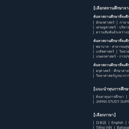
【เลือกสถานศึกษาจ
ค้นหาสถานศึกษาที่จะศ
อักษรศาสตร์
ภาษา
เศรษฐศาสตร์・บริหา
ความสัมพันธ์ระหว่าง
ค้นหาสถานศึกษาที่จะศ
พยาบาล・สาธารณสุข
เภสัชศาสตร์
วิทยา
เกษตรศาสตร์・การป
ค้นหาสถานศึกษาที่จะศ
ครุศาสตร์・ศึกษาศาส
วิทยาศาสตร์บูรณากา
【แนะนำทุนการศึก
ค้นหาทุนการศึกษา
JAPAN STUDY SUPP
【เลือกภาษา】
日本語
English
Tiếng Việt
Bahasa