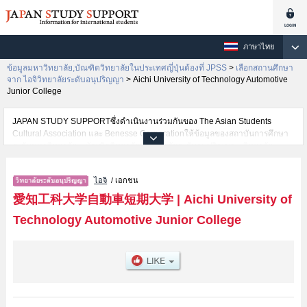
ภาษาไทย
ข้อมูลมหาวิทยาลัย,บัณฑิตวิทยาลัยในประเทศญี่ปุ่นต้องที่ JPSS
>
เลือกสถานศึกษา
จาก ไอจิวิทยาลัยระดับอนุปริญญา
>
Aichi University of Technology Automotive
Junior College
JAPAN STUDY SUPPORTซึ่งดำเนินงานร่วมกันของ The Asian Students
Cultural Association และ Benesse Corporationให้ข้อมูลของสถาบันการศึกษา
ระดับมหาวิทยาลัย・บัณฑิตวิทยาลัย・วิทยาลัยระดับอนุปริญญา・วิทยาลัย
อาชีวศึกษากว่า1,300 แห่งที่กำลังเปิดรับสมัครนักศึกษาต่างชาติอยู่ ที่นี่จะให้
ข้อมูลรายละเอียดเกี่ยวกับAichi University of Technology Automotive Junior
ไอจิ
/ เอกชน
College,ข้อมูลจำเป็นสำหรับนักศึกษาต่างชาติเช่นข้อมูลของแต่ละคณะ,ข้อมูล
การสอบคัดเลือกเข้าศึกษาเช่นจำนวนคนที่รับสมัครหรือจำนวนคนที่ผ่านการสอบ
愛知工科大学自動車短期大学
|
Aichi University of
คัดเลือกเป็นต้น,แนะนำสถานที่,การเดินทางเป็นต้นไว้ด้วยดังนั้นขอเชิญใช้บริการ
Technology Automotive Junior College
ค้นหาข้อมูลตามอัธยาศัย