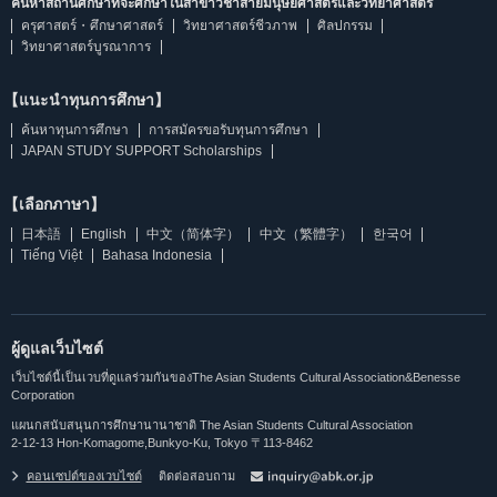
ค้นหาสถานศึกษาที่จะศึกษาในสาขาวิชาสายมนุษยศาสตร์และวิทยาศาสตร์
ครุศาสตร์・ศึกษาศาสตร์
วิทยาศาสตร์ชีวภาพ
ศิลปกรรม
วิทยาศาสตร์บูรณาการ
【แนะนำทุนการศึกษา】
ค้นหาทุนการศึกษา
การสมัครขอรับทุนการศึกษา
JAPAN STUDY SUPPORT Scholarships
【เลือกภาษา】
日本語
English
中文（简体字）
中文（繁體字）
한국어
Tiếng Việt
Bahasa Indonesia
ผู้ดูแลเว็บไซต์
เว็บไซต์นี้เป็นเวบที่ดูแลร่วมกันของThe Asian Students Cultural Association&Benesse
Corporation
แผนกสนับสนุนการศึกษานานาชาติ The Asian Students Cultural Association
2-12-13 Hon-Komagome,Bunkyo-Ku, Tokyo 〒113-8462
คอนเซปต์ของเวบไซต์
ติดต่อสอบถาม