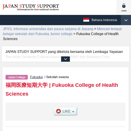
Bahasa Indonesia
JPSS, Informasi universitas dan pasca sarjana di Jepang
>
Mencari tempat
belajar sekolah dari Fukuoka Junior college
>
Fukuoka College of Health
Sciences
JAPAN STUDY SUPPORT yang dikelola bersama oleh Lembaga Yayasan
The Asian Students Cultural Association (ABK) dan Benesse Corp.
menyediakan informasi sekitar 1300 universitas, pascasarjana, universitas
yunior, akademi kejuruan yang siap menerima mahasiswa(i) mancanegara.
Tersedia informasi rinci mengenai Fukuoka College of Health Sciences,
Fukuoka
/ Sekolah swasta
mencakup informasi per fakultas seperti , serta berbagai informasi yang
berguna bagi mahasiswa(i) mancanegara seperti kuota untuk jumlah
福岡医療短期大学
|
Fukuoka College of Health
pendaftar dan jumlah kelulusan ujian masuk mahasiswa(i) mancanegara,
Sciences
informasi mengenai ujian masuk, prasarana kampus, akses jalan, dan
lainnya. Silakan memanfaatkannya.