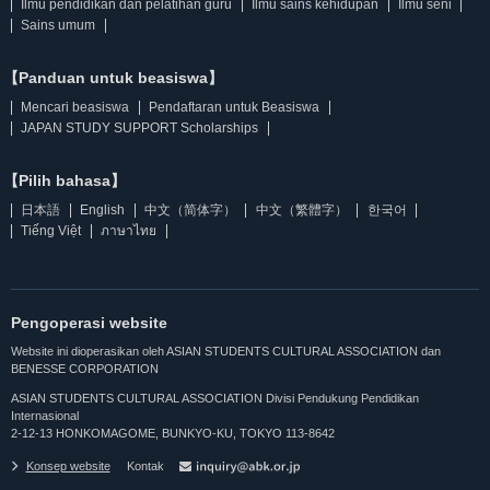
Ilmu pendidikan dan pelatihan guru
Ilmu sains kehidupan
Ilmu seni
Sains umum
【Panduan untuk beasiswa】
Mencari beasiswa
Pendaftaran untuk Beasiswa
JAPAN STUDY SUPPORT Scholarships
【Pilih bahasa】
日本語
English
中文（简体字）
中文（繁體字）
한국어
Tiếng Việt
ภาษาไทย
Pengoperasi website
Website ini dioperasikan oleh ASIAN STUDENTS CULTURAL ASSOCIATION dan
BENESSE CORPORATION
ASIAN STUDENTS CULTURAL ASSOCIATION Divisi Pendukung Pendidikan
Internasional
2-12-13 HONKOMAGOME, BUNKYO-KU, TOKYO 113-8642
Konsep website
Kontak