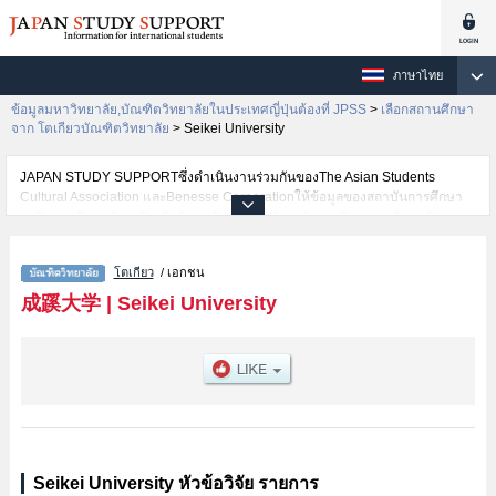
ภาษาไทย
ข้อมูลมหาวิทยาลัย,บัณฑิตวิทยาลัยในประเทศญี่ปุ่นต้องที่ JPSS
>
เลือกสถานศึกษา
จาก โตเกียวบัณฑิตวิทยาลัย
>
Seikei University
JAPAN STUDY SUPPORTซึ่งดำเนินงานร่วมกันของThe Asian Students
Cultural Association และBenesse Corporationให้ข้อมูลของสถาบันการศึกษา
ระดับมหาวิทยาลัย・บัณฑิตวิทยาลัย・วิทยาลัยระดับอนุปริญญา・วิทยาลัย
อาชีวศึกษากว่า1,300 แห่งที่กำลังเปิดรับสมัครนักศึกษาต่างชาติอยู่ ที่นี่จะให้
ข้อมูลรายละเอียดเกี่ยวกับSeikei University,ข้อมูลจำเป็นสำหรับนักศึกษาต่างชาติ
โตเกียว
/ เอกชน
เช่นScience and TechnologyหรือGraduate School of EconomicsหรือLaw and
Political ScienceหรือGraduate school of Humanities เป็นต้น,ข้อมูลของแต่ละ
成蹊大学
|
Seikei University
สาขาวิจัย,ข้อมูลการสอบคัดเลือกเข้าศึกษาเช่นจำนวนคนที่รับสมัครหรือจำนวน
คนที่ผ่านการสอบคัดเลือกเป็นต้น,แนะนำสถานที่,การเดินทางเป็นต้นไว้ด้วยดังนั้น
ขอเชิญใช้บริการค้นหาข้อมูลตามอัธยาศัย
Seikei University หัวข้อวิจัย รายการ