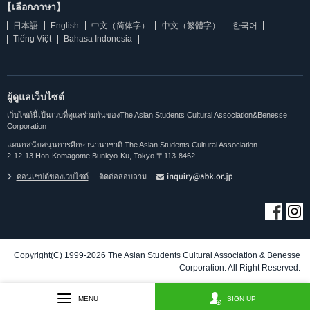
【เลือกภาษา】
日本語
English
中文（简体字）
中文（繁體字）
한국어
Tiếng Việt
Bahasa Indonesia
ผู้ดูแลเว็บไซต์
เว็บไซต์นี้เป็นเวบที่ดูแลร่วมกันของThe Asian Students Cultural Association&Benesse
Corporation
แผนกสนับสนุนการศึกษานานาชาติ The Asian Students Cultural Association
2-12-13 Hon-Komagome,Bunkyo-Ku, Tokyo 〒113-8462
คอนเซปต์ของเวบไซต์
ติดต่อสอบถาม
Copyright(C) 1999-2026 The Asian Students Cultural Association & Benesse
Corporation. All Right Reserved.
MENU
SIGN UP