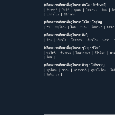
[เลือกสถานศึกษาที่อยู่ในเขต คันโต・โคชิเนทสึ]
อิบารากิ
โทชิกิ
กุนมะ
ไซตามะ
ชิบะ
โต
นากาโนะ
นิอิกาตะ
[เลือกสถานศึกษาที่อยู่ในเขต โตไก・โฮคุริคุ]
กิฟุ
ชิซุโอกะ
ไอจิ
มิเอะ
โทยามา
อิชิค
[เลือกสถานศึกษาที่อยู่ในเขต คิงกิ]
ชิกะ
เกียวโต
โอซากา
เฮียวโกะ
นารา
[เลือกสถานศึกษาที่อยู่ในเขต ชูโกกุ・ชิโกกุ]
ทตโตริ
ชิมาเนะ
โอคายามา
ฮิโรชิมา
ยาม
โคจิ
[เลือกสถานศึกษาที่อยู่ในเขต คิวชู・โอกินาวา]
ฟุกุโอกะ
ซากะ
นางาซากิ
คุมาโมโตะ
โออ
โอกินาวา