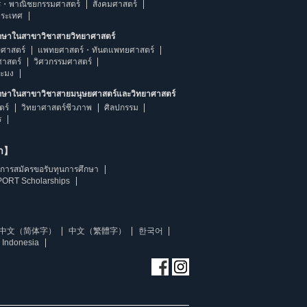
ร・พาณิชยกรรมศาสตร์
สังคมศาสตร์
ประเทศ
ึกษาในสาขาวิชาสายวิทยาศาสตร์
ศาสตร์
แพทยศาสตร์・ทันตแพทยศาสตร์
ศาสตร์
วิศวกรรมศาสตร์
ระมง
ึกษาในสาขาวิชาสายมนุษยศาสตร์และวิทยาศาสตร์
ตร์
วิทยาศาสตร์ชีวภาพ
ศิลปกรรม
ร
ษา】
การสมัครขอรับทุนการศึกษา
ORT Scholarships
中文（简体字）
中文（繁體字）
한국어
 Indonesia