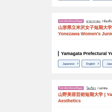
ยามากาตะ
/ ท้องถิ่
山形県立米沢女子短期大学
Yonezawa Women's Junio
Yamagata Prefectural Y
Japanese
English
Jap
โตเกียว
/ เอกชน
山野美容芸術短期大学
|
Ya
Aesthetics