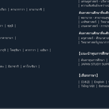
เศรษฐศาสตร์・บริหา
ความสัมพันธ์ระหว่าง
เกียว
คานากาวา
ยามานาชิ
ค้นหาสถานศึกษาที่จะศ
พยาบาล・สาธารณสุข
เภสัชศาสตร์
วิทยา
าวา
ฟุคุอิ
เกษตรศาสตร์・การป
ค้นหาสถานศึกษาที่จะศ
วาคายามา
ครุศาสตร์・ศึกษาศาส
วิทยาศาสตร์บูรณากา
ากุจิ
โทคุชิมา
คากาวา
เอฮิมา
【แนะนำทุนการศึก
ค้นหาทุนการศึกษา
JAPAN STUDY SUPP
ิตะ
มิยาซากิ
คาโกะชิมา
【เลือกภาษา】
日本語
English
Tiếng Việt
Bahasa