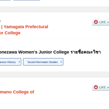
น
|
Yamagata Prefectural
r College
onezawa Women's Junior College รายชื่อคณะวิชา
anese History
Social Information Studies
mano College of