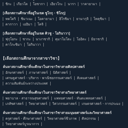
ชิกะ
เกียวโต
โอซากา
เฮียวโกะ
นารา
วาคายามา
[เลือกสถานศึกษาที่อยู่ในเขต ชูโกกุ・ชิโกกุ]
ทตโตริ
ชิมาเนะ
โอคายามา
ฮิโรชิมา
ยามากุจิ
โทคุชิมา
คากาวา
เอฮิมา
โคจิ
[เลือกสถานศึกษาที่อยู่ในเขต คิวชู・โอกินาวา]
ฟุกุโอกะ
ซากะ
นางาซากิ
คุมาโมโตะ
โออิตะ
มิยาซากิ
คาโกะชิมา
โอกินาวา
【เลือกสถานศึกษาจากสาขาวิชา】
ค้นหาสถานศึกษาที่จะศึกษาในสาขาวิชาสายศิลปศาสตร์
อักษรศาสตร์
ภาษาศาสตร์
นิติศาสตร์
เศรษฐศาสตร์・บริหาร・พาณิชยกรรมศาสตร์
สังคมศาสตร์
ความสัมพันธ์ระหว่างประเทศ
ค้นหาสถานศึกษาที่จะศึกษาในสาขาวิชาสายวิทยาศาสตร์
พยาบาล・สาธารณสุขศาสตร์
แพทยศาสตร์・ทันตแพทยศาสตร์
เภสัชศาสตร์
วิทยาศาสตร์
วิศวกรรมศาสตร์
เกษตรศาสตร์・การประมง
ค้นหาสถานศึกษาที่จะศึกษาในสาขาวิชาสายมนุษยศาสตร์และวิทยาศาสตร์
ครุศาสตร์・ศึกษาศาสตร์
วิทยาศาสตร์ชีวภาพ
ศิลปกรรม
วิทยาศาสตร์บูรณาการ