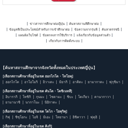
ข่าวสารการศึกษาต่อญี่ปุ่น
ค้นหาสถานที่ศึกษาต่อ
ข้อมูลที่เป็นประโยชน์สำหรับการเข้าศึกษาต่อ
ข้อความจากรุ่นพี่
ค้นหาดรรชนี
แผนผังเว็บไซต์
ข้อตกลงการใช้บริการ
แจ้งเกี่ยวกับข้อมูลส่วนตัว
เกี่ยวกับการติดตั้งระบบ
【ค้นหาสถานศึกษาจากจังหวัดทั้งหมดในประเทศญี่ปุ่น】
[เลือกสถานศึกษาที่อยู่ในเขต ฮอกไกโด・โทโฮคุ]
ฮอกไกโด
อาโอโมริ
อิวาเตะ
มิยากิ
อาคิตะ
ยามากาตะ
ฟุกุชิมา
[เลือกสถานศึกษาที่อยู่ในเขต คันโต・โคชิเนทสึ]
อิบารากิ
โทชิกิ
กุนมะ
ไซตามะ
ชิบะ
โตเกียว
คานากาวา
ยามานาชิ
นากาโนะ
นิอิกาตะ
[เลือกสถานศึกษาที่อยู่ในเขต โตไก・โฮคุริคุ]
กิฟุ
ชิซุโอกะ
ไอจิ
มิเอะ
โทยามา
อิชิคาวา
ฟุคุอิ
[เลือกสถานศึกษาที่อยู่ในเขต คิงกิ]