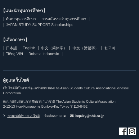
【แนะนำทุนการศึกษา】
ค้นหาทุนการศึกษา
การสมัครขอรับทุนการศึกษา
JAPAN STUDY SUPPORT Scholarships
【เลือกภาษา】
日本語
English
中文（简体字）
中文（繁體字）
한국어
Tiếng Việt
Bahasa Indonesia
ผู้ดูแลเว็บไซต์
เว็บไซต์นี้เป็นเวบที่ดูแลร่วมกันของThe Asian Students Cultural Association&Benesse
Corporation
แผนกสนับสนุนการศึกษานานาชาติ The Asian Students Cultural Association
2-12-13 Hon-Komagome,Bunkyo-Ku, Tokyo 〒113-8462
คอนเซปต์ของเวบไซต์
ติดต่อสอบถาม