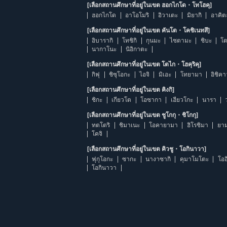
[เลือกสถานศึกษาที่อยู่ในเขต ฮอกไกโด・โทโฮคุ]
ฮอกไกโด
อาโอโมริ
อิวาเตะ
มิยากิ
อาคิต
[เลือกสถานศึกษาที่อยู่ในเขต คันโต・โคชิเนทสึ]
อิบารากิ
โทชิกิ
กุนมะ
ไซตามะ
ชิบะ
โต
นากาโนะ
นิอิกาตะ
[เลือกสถานศึกษาที่อยู่ในเขต โตไก・โฮคุริคุ]
กิฟุ
ชิซุโอกะ
ไอจิ
มิเอะ
โทยามา
อิชิค
[เลือกสถานศึกษาที่อยู่ในเขต คิงกิ]
ชิกะ
เกียวโต
โอซากา
เฮียวโกะ
นารา
[เลือกสถานศึกษาที่อยู่ในเขต ชูโกกุ・ชิโกกุ]
ทตโตริ
ชิมาเนะ
โอคายามา
ฮิโรชิมา
ยาม
โคจิ
[เลือกสถานศึกษาที่อยู่ในเขต คิวชู・โอกินาวา]
ฟุกุโอกะ
ซากะ
นางาซากิ
คุมาโมโตะ
โออ
โอกินาวา