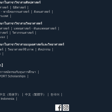
ึกษาในสาขาวิชาสายศิลปศาสตร์
ศาสตร์
นิติศาสตร์
ร・พาณิชยกรรมศาสตร์
สังคมศาสตร์
ประเทศ
ึกษาในสาขาวิชาสายวิทยาศาสตร์
ศาสตร์
แพทยศาสตร์・ทันตแพทยศาสตร์
ศาสตร์
วิศวกรรมศาสตร์
ระมง
ึกษาในสาขาวิชาสายมนุษยศาสตร์และวิทยาศาสตร์
ตร์
วิทยาศาสตร์ชีวภาพ
ศิลปกรรม
ร
ษา】
การสมัครขอรับทุนการศึกษา
ORT Scholarships
中文（简体字）
中文（繁體字）
한국어
 Indonesia