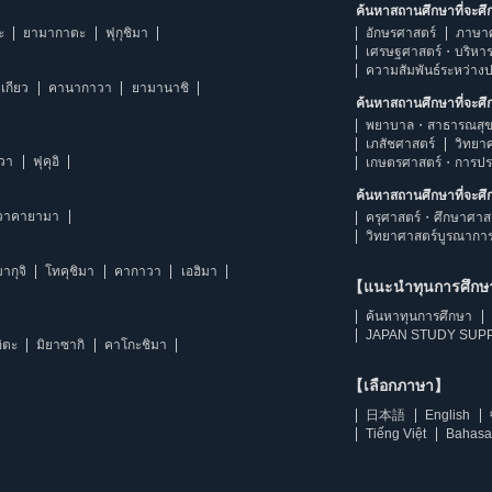
ค้นหาสถานศึกษาที่จะศ
ะ
ยามากาตะ
ฟุกุชิมา
อักษรศาสตร์
ภาษา
เศรษฐศาสตร์・บริหา
ความสัมพันธ์ระหว่าง
เกียว
คานากาวา
ยามานาชิ
ค้นหาสถานศึกษาที่จะศ
พยาบาล・สาธารณสุข
เภสัชศาสตร์
วิทยา
าวา
ฟุคุอิ
เกษตรศาสตร์・การป
ค้นหาสถานศึกษาที่จะศ
วาคายามา
ครุศาสตร์・ศึกษาศาส
วิทยาศาสตร์บูรณากา
ากุจิ
โทคุชิมา
คากาวา
เอฮิมา
【แนะนำทุนการศึก
ค้นหาทุนการศึกษา
JAPAN STUDY SUPP
ิตะ
มิยาซากิ
คาโกะชิมา
【เลือกภาษา】
日本語
English
Tiếng Việt
Bahasa