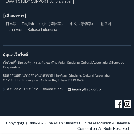
JAPAN STUDY SUPPORT Scholarships
【เลือกภาษา】
日本語
English
中文（简体字）
中文（繁體字）
한국어
Tiếng Việt
Bahasa Indonesia
ผู้ดูแลเว็บไซต์
เว็บไซต์นี้เป็นเวบที่ดูแลร่วมกันของThe Asian Students Cultural Association&Benesse
Corporation
แผนกสนับสนุนการศึกษานานาชาติ The Asian Students Cultural Association
2-12-13 Hon-Komagome,Bunkyo-Ku, Tokyo 〒113-8462
คอนเซปต์ของเวบไซต์
ติดต่อสอบถาม
Copyright(C) 1999-2026 The Asian Students Cultural Association & Benesse
Corporation. All Right Reserved.