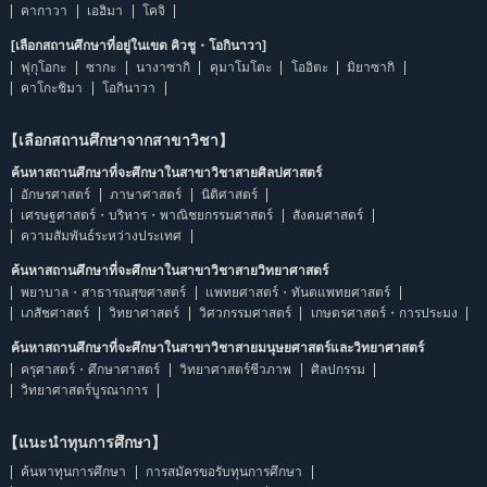
คากาวา
เอฮิมา
โคจิ
[เลือกสถานศึกษาที่อยู่ในเขต คิวชู・โอกินาวา]
ฟุกุโอกะ
ซากะ
นางาซากิ
คุมาโมโตะ
โออิตะ
มิยาซากิ
คาโกะชิมา
โอกินาวา
【เลือกสถานศึกษาจากสาขาวิชา】
ค้นหาสถานศึกษาที่จะศึกษาในสาขาวิชาสายศิลปศาสตร์
อักษรศาสตร์
ภาษาศาสตร์
นิติศาสตร์
เศรษฐศาสตร์・บริหาร・พาณิชยกรรมศาสตร์
สังคมศาสตร์
ความสัมพันธ์ระหว่างประเทศ
ค้นหาสถานศึกษาที่จะศึกษาในสาขาวิชาสายวิทยาศาสตร์
พยาบาล・สาธารณสุขศาสตร์
แพทยศาสตร์・ทันตแพทยศาสตร์
เภสัชศาสตร์
วิทยาศาสตร์
วิศวกรรมศาสตร์
เกษตรศาสตร์・การประมง
ค้นหาสถานศึกษาที่จะศึกษาในสาขาวิชาสายมนุษยศาสตร์และวิทยาศาสตร์
ครุศาสตร์・ศึกษาศาสตร์
วิทยาศาสตร์ชีวภาพ
ศิลปกรรม
วิทยาศาสตร์บูรณาการ
【แนะนำทุนการศึกษา】
ค้นหาทุนการศึกษา
การสมัครขอรับทุนการศึกษา