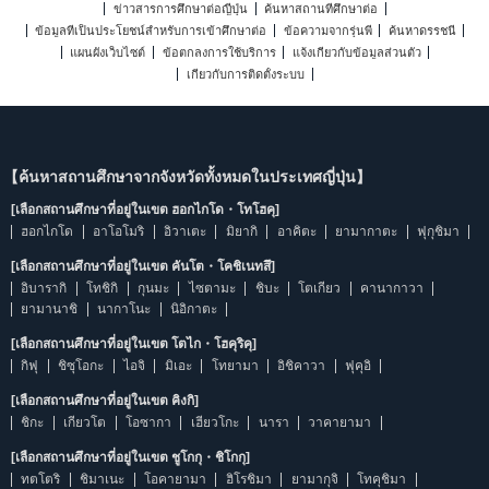
ข่าวสารการศึกษาต่อญี่ปุ่น
ค้นหาสถานที่ศึกษาต่อ
ข้อมูลที่เป็นประโยชน์สำหรับการเข้าศึกษาต่อ
ข้อความจากรุ่นพี่
ค้นหาดรรชนี
แผนผังเว็บไซต์
ข้อตกลงการใช้บริการ
แจ้งเกี่ยวกับข้อมูลส่วนตัว
เกี่ยวกับการติดตั้งระบบ
【ค้นหาสถานศึกษาจากจังหวัดทั้งหมดในประเทศญี่ปุ่น】
[เลือกสถานศึกษาที่อยู่ในเขต ฮอกไกโด・โทโฮคุ]
ฮอกไกโด
อาโอโมริ
อิวาเตะ
มิยากิ
อาคิตะ
ยามากาตะ
ฟุกุชิมา
[เลือกสถานศึกษาที่อยู่ในเขต คันโต・โคชิเนทสึ]
อิบารากิ
โทชิกิ
กุนมะ
ไซตามะ
ชิบะ
โตเกียว
คานากาวา
ยามานาชิ
นากาโนะ
นิอิกาตะ
[เลือกสถานศึกษาที่อยู่ในเขต โตไก・โฮคุริคุ]
กิฟุ
ชิซุโอกะ
ไอจิ
มิเอะ
โทยามา
อิชิคาวา
ฟุคุอิ
[เลือกสถานศึกษาที่อยู่ในเขต คิงกิ]
ชิกะ
เกียวโต
โอซากา
เฮียวโกะ
นารา
วาคายามา
[เลือกสถานศึกษาที่อยู่ในเขต ชูโกกุ・ชิโกกุ]
ทตโตริ
ชิมาเนะ
โอคายามา
ฮิโรชิมา
ยามากุจิ
โทคุชิมา