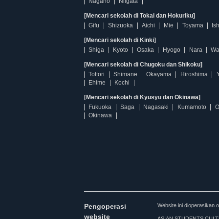
Nagano
Niigata
[Mencari sekolah di Tokai dan Hokuriku]
Gifu
Shizuoka
Aichi
Mie
Toyama
Is
[Mencari sekolah di Kinki]
Shiga
Kyoto
Osaka
Hyogo
Nara
Wa
[Mencari sekolah di Chugoku dan Shikoku]
Tottori
Shimane
Okayama
Hiroshima
Ehime
Kochi
[Mencari sekolah di Kyusyu dan Okinawa]
Fukuoka
Saga
Nagasaki
Kumamoto
O
Okinawa
Pengoperasi
Website ini dioperasi
website
ASIAN STUDENTS CULTURA