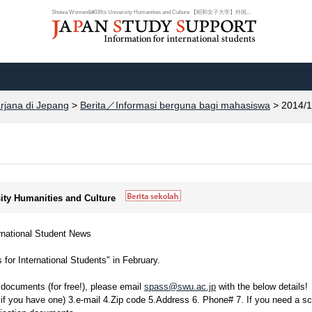
Showa Women&#039;s University Humanities and Culture 【昭和女子大学】外国...
arjana di Jepang
>
Berita／Informasi berguna bagi mahasiswa
> 2014/1
ity Humanities and Culture
tional Student News
or International Students" in February.
n documents (for free!), please email
spass@swu.ac.jp
with the below details!
 if you have one) 3.e-mail 4.Zip code 5.Address 6. Phone# 7. If you need a s