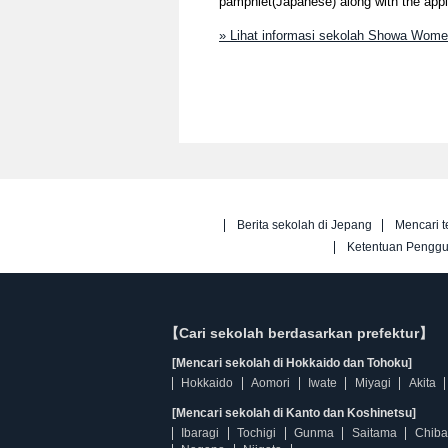
pamphlet(Japanese) along with the app
» Lihat informasi sekolah Showa Women
Berita sekolah di Jepang
Mencari t
Ketentuan Pengg
【Cari sekolah berdasarkan prefektur】
[Mencari sekolah di Hokkaido dan Tohoku]
Hokkaido
Aomori
Iwate
Miyagi
Akita
[Mencari sekolah di Kanto dan Koshinetsu]
Ibaragi
Tochigi
Gunma
Saitama
Chiba