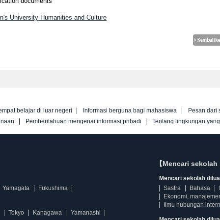
lication documents
's University Humanities and Culture
empat belajar di luar negeri
Informasi berguna bagi mahasiswa
Pesan dari 
unaan
Pemberitahuan mengenai informasi pribadi
Tentang lingkungan yan
【Mencari sekolah 
Mencari sekolah diluar
Yamagata
Fukushima
Sastra
Bahasa
Ekonomi, manajeme
Ilmu hubungan intern
Tokyo
Kanagawa
Yamanashi
Mencari sekolah dilua