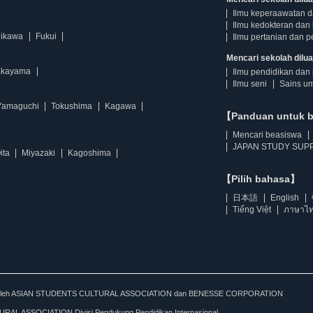
Ilmu keperaawatan 
Ilmu kedokteran dan 
hikawa
Fukui
Ilmu pertanian dan p
Mencari sekolah diluar
kayama
Ilmu pendidikan dan 
Ilmu seni
Sains u
Yamaguchi
Tokushima
Kagawa
【Panduan untuk 
Mencari beasiswa
JAPAN STUDY SUPP
ita
Miyazaki
Kagoshima
【Pilih bahasa】
日本語
English
Tiếng Việt
ภาษาไ
kan oleh ASIAN STUDENTS CULTURAL ASSOCIATION dan BENESSE CORPORATION
L ASSOCIATION Divisi Pendukung Pendidikan Internasional