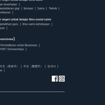
dan kesehatan
kedokteran gigi
farmasi
Sains
Teknik
erikanan
 negeri untuk belajar Ilmu sosial sains
pelatihan guru
Ilmu sains kehidupan
mum
beasiswa】
Pendaftaran untuk Beasiswa
ORT Scholarships
中文（简体字）
中文（繁體字）
한국어
ทย