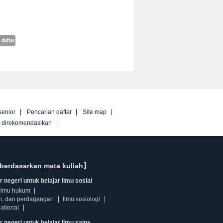
senior
Pencarian daftar
Site map
g direkomendasikan
berdasarkan mata kuliah】
 negeri untuk belajar Ilmu sosial
Ilmu hukum
n, dan perdagangan
Ilmu sosiologi
ational
r negeri untuk belajar Ilmu sains