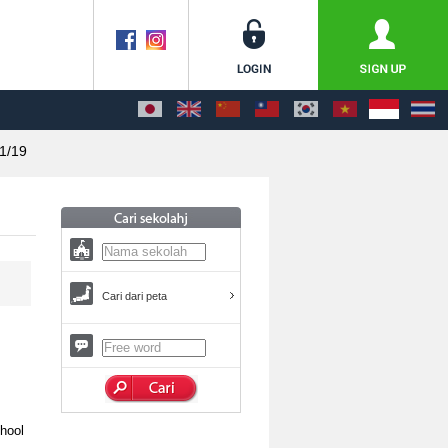
1/19
Cari dari peta
chool