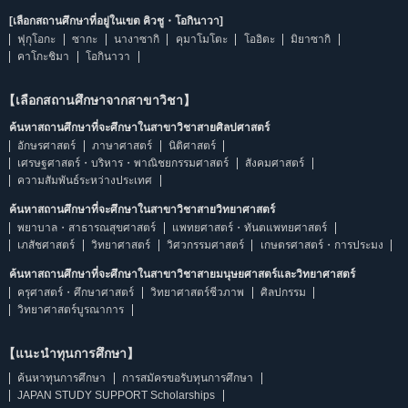
[เลือกสถานศึกษาที่อยู่ในเขต คิวชู・โอกินาวา]
ฟุกุโอกะ
ซากะ
นางาซากิ
คุมาโมโตะ
โออิตะ
มิยาซากิ
คาโกะชิมา
โอกินาวา
【เลือกสถานศึกษาจากสาขาวิชา】
ค้นหาสถานศึกษาที่จะศึกษาในสาขาวิชาสายศิลปศาสตร์
อักษรศาสตร์
ภาษาศาสตร์
นิติศาสตร์
เศรษฐศาสตร์・บริหาร・พาณิชยกรรมศาสตร์
สังคมศาสตร์
ความสัมพันธ์ระหว่างประเทศ
ค้นหาสถานศึกษาที่จะศึกษาในสาขาวิชาสายวิทยาศาสตร์
พยาบาล・สาธารณสุขศาสตร์
แพทยศาสตร์・ทันตแพทยศาสตร์
เภสัชศาสตร์
วิทยาศาสตร์
วิศวกรรมศาสตร์
เกษตรศาสตร์・การประมง
ค้นหาสถานศึกษาที่จะศึกษาในสาขาวิชาสายมนุษยศาสตร์และวิทยาศาสตร์
ครุศาสตร์・ศึกษาศาสตร์
วิทยาศาสตร์ชีวภาพ
ศิลปกรรม
วิทยาศาสตร์บูรณาการ
【แนะนำทุนการศึกษา】
ค้นหาทุนการศึกษา
การสมัครขอรับทุนการศึกษา
JAPAN STUDY SUPPORT Scholarships