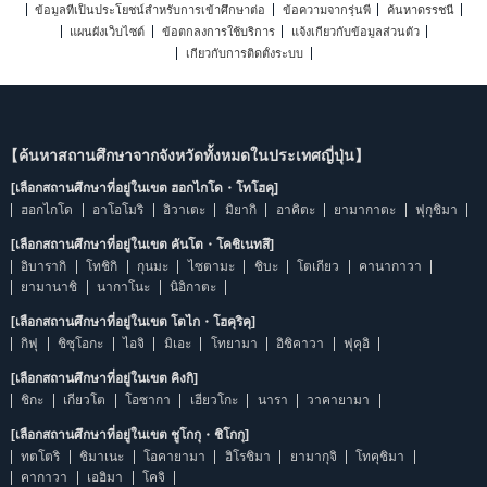
ข้อมูลที่เป็นประโยชน์สำหรับการเข้าศึกษาต่อ
ข้อความจากรุ่นพี่
ค้นหาดรรชนี
แผนผังเว็บไซต์
ข้อตกลงการใช้บริการ
แจ้งเกี่ยวกับข้อมูลส่วนตัว
เกี่ยวกับการติดตั้งระบบ
【ค้นหาสถานศึกษาจากจังหวัดทั้งหมดในประเทศญี่ปุ่น】
[เลือกสถานศึกษาที่อยู่ในเขต ฮอกไกโด・โทโฮคุ]
ฮอกไกโด
อาโอโมริ
อิวาเตะ
มิยากิ
อาคิตะ
ยามากาตะ
ฟุกุชิมา
[เลือกสถานศึกษาที่อยู่ในเขต คันโต・โคชิเนทสึ]
อิบารากิ
โทชิกิ
กุนมะ
ไซตามะ
ชิบะ
โตเกียว
คานากาวา
ยามานาชิ
นากาโนะ
นิอิกาตะ
[เลือกสถานศึกษาที่อยู่ในเขต โตไก・โฮคุริคุ]
กิฟุ
ชิซุโอกะ
ไอจิ
มิเอะ
โทยามา
อิชิคาวา
ฟุคุอิ
[เลือกสถานศึกษาที่อยู่ในเขต คิงกิ]
ชิกะ
เกียวโต
โอซากา
เฮียวโกะ
นารา
วาคายามา
[เลือกสถานศึกษาที่อยู่ในเขต ชูโกกุ・ชิโกกุ]
ทตโตริ
ชิมาเนะ
โอคายามา
ฮิโรชิมา
ยามากุจิ
โทคุชิมา
คากาวา
เอฮิมา
โคจิ