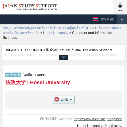
ภาษาไทย
ข้อมูลมหาวิทยาลัย,บัณฑิตวิทยาลัยในประเทศญี่ปุ่นต้องที่ JPSS
>
เลือกสถานศึกษา
จาก โตเกียวมหาวิทยาลัย
>
Hosei University
>
Computer and Information
Sciences
JAPAN STUDY SUPPORTซึ่งดำเนินงานร่วมกันของ The Asian Students
Cultural Association และ Benesse Corporationให้ข้อมูลของสถาบันการศึกษา
ระดับมหาวิทยาลัย・บัณฑิตวิทยาลัย・วิทยาลัยระดับอนุปริญญา・วิทยาลัย
อาชีวศึกษากว่า1,300 แห่งที่กำลังเปิดรับสมัครนักศึกษาต่างชาติอยู่ ที่นี่จะให้
ข้อมูลรายละเอียดเกี่ยวกับHosei University,ข้อมูลจำเป็นสำหรับนักศึกษาต่างชาติ
โตเกียว
/ เอกชน
เช่นข้อมูลของแต่ละคณะ,ข้อมูลการสอบคัดเลือกเข้าศึกษาเช่นจำนวนคนที่รับ
สมัครหรือจำนวนคนที่ผ่านการสอบคัดเลือกเป็นต้น,แนะนำสถานที่,การเดินทาง
法政大学
|
Hosei University
เป็นต้นไว้ด้วยดังนั้นขอเชิญใช้บริการค้นหาข้อมูลตามอัธยาศัย
เว็บไซต์ที่เป็นทางการ:
https://www.hosei.ac.jp/english/
Hosei Universityกลับสู่ด้านบน