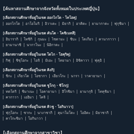
【ค้นหาสถานศึกษาจากจังหวัดทั้งหมดในประเทศญี่ปุ่น】
[เลือกสถานศึกษาที่อยู่ในเขต ฮอกไกโด・โทโฮคุ]
ฮอกไกโด
อาโอโมริ
อิวาเตะ
มิยากิ
อาคิตะ
ยามากาตะ
ฟุกุชิมา
[เลือกสถานศึกษาที่อยู่ในเขต คันโต・โคชิเนทสึ]
อิบารากิ
โทชิกิ
กุนมะ
ไซตามะ
ชิบะ
โตเกียว
คานากาวา
ยามานาชิ
นากาโนะ
นิอิกาตะ
[เลือกสถานศึกษาที่อยู่ในเขต โตไก・โฮคุริคุ]
กิฟุ
ชิซุโอกะ
ไอจิ
มิเอะ
โทยามา
อิชิคาวา
ฟุคุอิ
[เลือกสถานศึกษาที่อยู่ในเขต คิงกิ]
ชิกะ
เกียวโต
โอซากา
เฮียวโกะ
นารา
วาคายามา
[เลือกสถานศึกษาที่อยู่ในเขต ชูโกกุ・ชิโกกุ]
ทตโตริ
ชิมาเนะ
โอคายามา
ฮิโรชิมา
ยามากุจิ
โทคุชิมา
คากาวา
เอฮิมา
โคจิ
[เลือกสถานศึกษาที่อยู่ในเขต คิวชู・โอกินาวา]
ฟุกุโอกะ
ซากะ
นางาซากิ
คุมาโมโตะ
โออิตะ
มิยาซากิ
คาโกะชิมา
โอกินาวา
【เลือกสถานศึกษาจากสาขาวิชา】