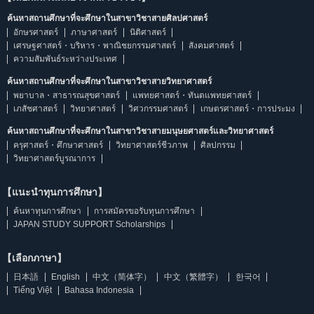
ค้นหาสถานศึกษาที่จะศึกษาในสาขาวิชาสายศิลปศาสตร์
อักษรศาสตร์
ภาษาศาสตร์
นิติศาสตร์
เศรษฐศาสตร์・บริหาร・พาณิชยกรรมศาสตร์
สังคมศาสตร์
ความสัมพันธ์ระหว่างประเทศ
ค้นหาสถานศึกษาที่จะศึกษาในสาขาวิชาสายวิทยาศาสตร์
พยาบาล・สาธารณสุขศาสตร์
แพทยศาสตร์・ทันตแพทยศาสตร์
เภสัชศาสตร์
วิทยาศาสตร์
วิศวกรรมศาสตร์
เกษตรศาสตร์・การประมง
ค้นหาสถานศึกษาที่จะศึกษาในสาขาวิชาสายมนุษยศาสตร์และวิทยาศาสตร์
ครุศาสตร์・ศึกษาศาสตร์
วิทยาศาสตร์ชีวภาพ
ศิลปกรรม
วิทยาศาสตร์บูรณาการ
【แนะนำทุนการศึกษา】
ค้นหาทุนการศึกษา
การสมัครขอรับทุนการศึกษา
JAPAN STUDY SUPPORT Scholarships
【เลือกภาษา】
日本語
English
中文（简体字）
中文（繁體字）
한국어
Tiếng Việt
Bahasa Indonesia