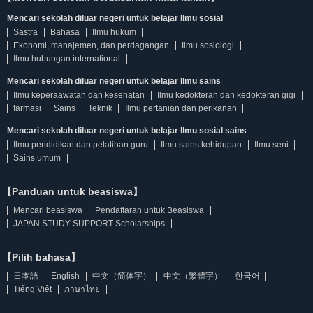
Mencari sekolah diluar negeri untuk belajar Ilmu sosial
Sastra
Bahasa
Ilmu hukum
Ekonomi, manajemen, dan perdagangan
Ilmu sosiologi
Ilmu hubungan international
Mencari sekolah diluar negeri untuk belajar Ilmu sains
Ilmu keperaawatan dan kesehatan
Ilmu kedokteran dan kedokteran gigi
farmasi
Sains
Teknik
Ilmu pertanian dan perikanan
Mencari sekolah diluar negeri untuk belajar Ilmu sosial sains
Ilmu pendidikan dan pelatihan guru
Ilmu sains kehidupan
Ilmu seni
Sains umum
【Panduan untuk beasiswa】
Mencari beasiswa
Pendaftaran untuk Beasiswa
JAPAN STUDY SUPPORT Scholarships
【Pilih bahasa】
日本語
English
中文（简体字）
中文（繁體字）
한국어
Tiếng Việt
ภาษาไทย