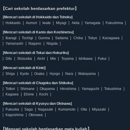
【Cari sekolah berdasarkan prefektur】
[Mencari sekolah di Hokkaido dan Tohoku]
Hokkaido
Aomori
Iwate
Miyagi
Akita
Yamagata
Fukushima
[Mencari sekolah di Kanto dan Koshinetsu]
Ibaragi
Tochigi
Gunma
Saitama
Chiba
Tokyo
Kanagawa
Yamanashi
Nagano
Niigata
[Mencari sekolah di Tokai dan Hokuriku]
Gifu
Shizuoka
Aichi
Mie
Toyama
Ishikawa
Fukui
[Mencari sekolah di Kinki]
Shiga
Kyoto
Osaka
Hyogo
Nara
Wakayama
[Mencari sekolah di Chugoku dan Shikoku]
Tottori
Shimane
Okayama
Hiroshima
Yamaguchi
Tokushima
Kagawa
Ehime
Kochi
[Mencari sekolah di Kyusyu dan Okinawa]
Fukuoka
Saga
Nagasaki
Kumamoto
Oita
Miyazaki
Kagoshima
Okinawa
【Mencari sekolah berdasarkan mata kuliah】