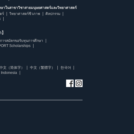
ึกษาในสาขาวิชาสายมนุษยศาสตร์และวิทยาศาสตร์
ตร์
วิทยาศาสตร์ชีวภาพ
ศิลปกรรม
ร
ษา】
การสมัครขอรับทุนการศึกษา
ORT Scholarships
中文（简体字）
中文（繁體字）
한국어
 Indonesia