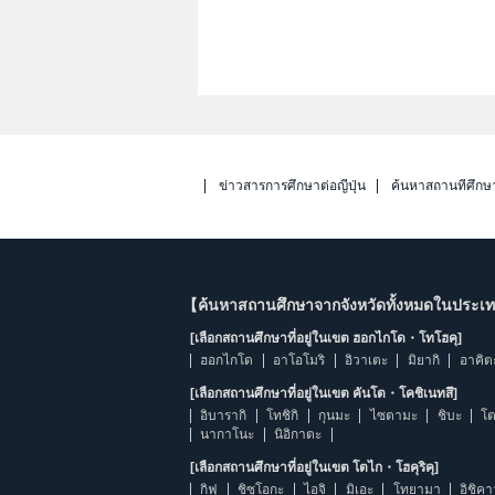
ข่าวสารการศึกษาต่อญี่ปุ่น
ค้นหาสถานที่ศึกษ
【ค้นหาสถานศึกษาจากจังหวัดทั้งหมดในประเทศ
[เลือกสถานศึกษาที่อยู่ในเขต ฮอกไกโด・โทโฮคุ]
ฮอกไกโด
อาโอโมริ
อิวาเตะ
มิยากิ
อาคิต
[เลือกสถานศึกษาที่อยู่ในเขต คันโต・โคชิเนทสึ]
อิบารากิ
โทชิกิ
กุนมะ
ไซตามะ
ชิบะ
โต
นากาโนะ
นิอิกาตะ
[เลือกสถานศึกษาที่อยู่ในเขต โตไก・โฮคุริคุ]
กิฟุ
ชิซุโอกะ
ไอจิ
มิเอะ
โทยามา
อิชิค