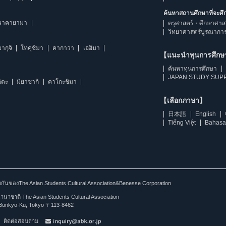
ค้นหาสถานศึกษาที่จะศ
วาคายามา
ครุศาสตร์・ศึกษาศาส
วิทยาศาสตร์บูรณากา
ากุจิ
โทคุชิมา
คากาวา
เอฮิมา
【แนะนำทุนการศึก
ค้นหาทุนการศึกษา
JAPAN STUDY SUPP
ิตะ
มิยาซากิ
คาโกะชิมา
【เลือกภาษา】
日本語
English
Tiếng Việt
Bahasa
ร่วมกันของThe Asian Students Cultural Association&Benesse Corporation
าชาติ The Asian Students Cultural Association
Bunkyo-Ku, Tokyo 〒113-8462
ติดต่อสอบถาม