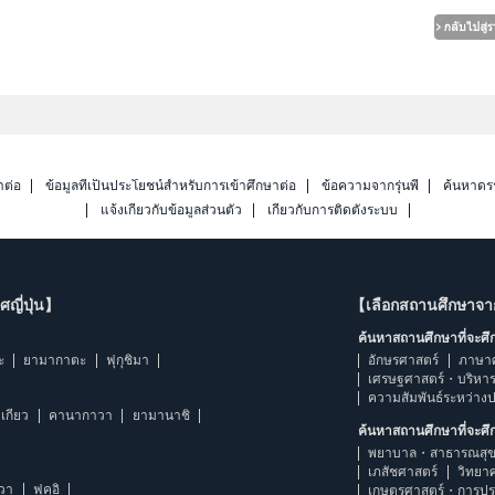
าต่อ
ข้อมูลที่เป็นประโยชน์สำหรับการเข้าศึกษาต่อ
ข้อความจากรุ่นพี่
ค้นหาดร
แจ้งเกี่ยวกับข้อมูลส่วนตัว
เกี่ยวกับการติดตั้งระบบ
ญี่ปุ่น】
【เลือกสถานศึกษาจ
ค้นหาสถานศึกษาที่จะศ
ะ
ยามากาตะ
ฟุกุชิมา
อักษรศาสตร์
ภาษา
เศรษฐศาสตร์・บริหา
ความสัมพันธ์ระหว่าง
เกียว
คานากาวา
ยามานาชิ
ค้นหาสถานศึกษาที่จะศ
พยาบาล・สาธารณสุข
เภสัชศาสตร์
วิทยา
าวา
ฟุคุอิ
เกษตรศาสตร์・การป