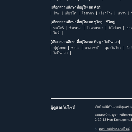
[เลือกสถานศึกษาที่อยู่ในเขต คิงกิ]
ชิกะ
เกียวโต
โอซากา
เฮียวโกะ
นารา
[เลือกสถานศึกษาที่อยู่ในเขต ชูโกกุ・ชิโกกุ]
ทตโตริ
ชิมาเนะ
โอคายามา
ฮิโรชิมา
ยาม
โคจิ
[เลือกสถานศึกษาที่อยู่ในเขต คิวชู・โอกินาวา]
ฟุกุโอกะ
ซากะ
นางาซากิ
คุมาโมโตะ
โออ
โอกินาวา
ผู้ดูแลเว็บไซต์
เว็บไซต์นี้เป็นเวบที่ดูแล
แผนกสนับสนุนการศึกษานาน
2-12-13 Hon-Komagome,
คอนเซปต์ของเวบไซต์