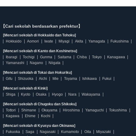
【Cari sekolah berdasarkan prefektur】
[Mencari sekolah di Hokkaido dan Tohoku]
Hokkaido
Aomori
Iwate
Miyagi
Akita
Yamagata
Fukushima
[Mencari sekolah di Kanto dan Koshinetsu]
Ibaragi
Tochigi
Gunma
Saitama
Chiba
Tokyo
Kanagawa
Yamanashi
Nagano
Niigata
[Mencari sekolah di Tokai dan Hokuriku]
Gifu
Shizuoka
Aichi
Mie
Toyama
Ishikawa
Fukui
[Mencari sekolah di Kinki]
Shiga
Kyoto
Osaka
Hyogo
Nara
Wakayama
[Mencari sekolah di Chugoku dan Shikoku]
Tottori
Shimane
Okayama
Hiroshima
Yamaguchi
Tokushima
Kagawa
Ehime
Kochi
[Mencari sekolah di Kyusyu dan Okinawa]
Fukuoka
Saga
Nagasaki
Kumamoto
Oita
Miyazaki