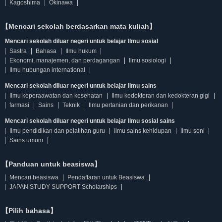
Kagoshima
Okinawa
【Mencari sekolah berdasarkan mata kuliah】
Mencari sekolah diluar negeri untuk belajar Ilmu sosial
Sastra
Bahasa
Ilmu hukum
Ekonomi, manajemen, dan perdagangan
Ilmu sosiologi
Ilmu hubungan international
Mencari sekolah diluar negeri untuk belajar Ilmu sains
Ilmu keperaawatan dan kesehatan
Ilmu kedokteran dan kedokteran gigi
farmasi
Sains
Teknik
Ilmu pertanian dan perikanan
Mencari sekolah diluar negeri untuk belajar Ilmu sosial sains
Ilmu pendidikan dan pelatihan guru
Ilmu sains kehidupan
Ilmu seni
Sains umum
【Panduan untuk beasiswa】
Mencari beasiswa
Pendaftaran untuk Beasiswa
JAPAN STUDY SUPPORT Scholarships
【Pilih bahasa】