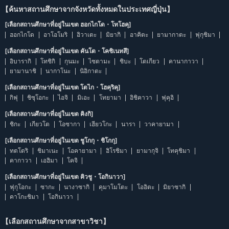
【ค้นหาสถานศึกษาจากจังหวัดทั้งหมดในประเทศญี่ปุ่น】
[เลือกสถานศึกษาที่อยู่ในเขต ฮอกไกโด・โทโฮคุ]
ฮอกไกโด
อาโอโมริ
อิวาเตะ
มิยากิ
อาคิตะ
ยามากาตะ
ฟุกุชิมา
[เลือกสถานศึกษาที่อยู่ในเขต คันโต・โคชิเนทสึ]
อิบารากิ
โทชิกิ
กุนมะ
ไซตามะ
ชิบะ
โตเกียว
คานากาวา
ยามานาชิ
นากาโนะ
นิอิกาตะ
[เลือกสถานศึกษาที่อยู่ในเขต โตไก・โฮคุริคุ]
กิฟุ
ชิซุโอกะ
ไอจิ
มิเอะ
โทยามา
อิชิคาวา
ฟุคุอิ
[เลือกสถานศึกษาที่อยู่ในเขต คิงกิ]
ชิกะ
เกียวโต
โอซากา
เฮียวโกะ
นารา
วาคายามา
[เลือกสถานศึกษาที่อยู่ในเขต ชูโกกุ・ชิโกกุ]
ทตโตริ
ชิมาเนะ
โอคายามา
ฮิโรชิมา
ยามากุจิ
โทคุชิมา
คากาวา
เอฮิมา
โคจิ
[เลือกสถานศึกษาที่อยู่ในเขต คิวชู・โอกินาวา]
ฟุกุโอกะ
ซากะ
นางาซากิ
คุมาโมโตะ
โออิตะ
มิยาซากิ
คาโกะชิมา
โอกินาวา
【เลือกสถานศึกษาจากสาขาวิชา】