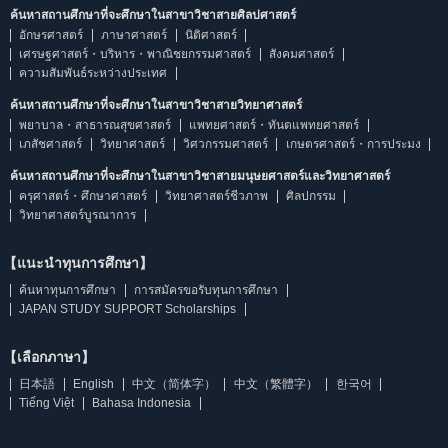
ค้นหาสถานศึกษาที่จะศึกษาในสาขาวิชาสายศิลปศาสตร์
อักษรศาสตร์
ภาษาศาสตร์
นิติศาสตร์
เศรษฐศาสตร์・บริหาร・พาณิชยกรรมศาสตร์
สังคมศาสตร์
ความสัมพันธ์ระหว่างประเทศ
ค้นหาสถานศึกษาที่จะศึกษาในสาขาวิชาสายวิทยาศาสตร์
พยาบาล・สาธารณสุขศาสตร์
แพทยศาสตร์・ทันตแพทยศาสตร์
เภสัชศาสตร์
วิทยาศาสตร์
วิศวกรรมศาสตร์
เกษตรศาสตร์・การประมง
ค้นหาสถานศึกษาที่จะศึกษาในสาขาวิชาสายมนุษยศาสตร์และวิทยาศาสตร์
ครุศาสตร์・ศึกษาศาสตร์
วิทยาศาสตร์ชีวภาพ
ศิลปกรรม
วิทยาศาสตร์บูรณาการ
【แนะนำทุนการศึกษา】
ค้นหาทุนการศึกษา
การสมัครขอรับทุนการศึกษา
JAPAN STUDY SUPPORT Scholarships
【เลือกภาษา】
日本語
English
中文（简体字）
中文（繁體字）
한국어
Tiếng Việt
Bahasa Indonesia