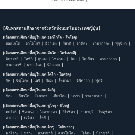
เกี่ยวกับการติดตั้งระบบ
【ค้นหาสถานศึกษาจากจังหวัดทั้งหมดในประเทศญี่ปุ่น】
[เลือกสถานศึกษาที่อยู่ในเขต ฮอกไกโด・โทโฮคุ]
ฮอกไกโด
อาโอโมริ
อิวาเตะ
มิยากิ
อาคิตะ
ยามากาตะ
ฟุกุชิมา
[เลือกสถานศึกษาที่อยู่ในเขต คันโต・โคชิเนทสึ]
อิบารากิ
โทชิกิ
กุนมะ
ไซตามะ
ชิบะ
โตเกียว
คานากาวา
ยามานาชิ
นากาโนะ
นิอิกาตะ
[เลือกสถานศึกษาที่อยู่ในเขต โตไก・โฮคุริคุ]
กิฟุ
ชิซุโอกะ
ไอจิ
มิเอะ
โทยามา
อิชิคาวา
ฟุคุอิ
[เลือกสถานศึกษาที่อยู่ในเขต คิงกิ]
ชิกะ
เกียวโต
โอซากา
เฮียวโกะ
นารา
วาคายามา
[เลือกสถานศึกษาที่อยู่ในเขต ชูโกกุ・ชิโกกุ]
ทตโตริ
ชิมาเนะ
โอคายามา
ฮิโรชิมา
ยามากุจิ
โทคุชิมา
คากาวา
เอฮิมา
โคจิ
[เลือกสถานศึกษาที่อยู่ในเขต คิวชู・โอกินาวา]
ฟุกุโอกะ
ซากะ
นางาซากิ
คุมาโมโตะ
โออิตะ
มิยาซากิ