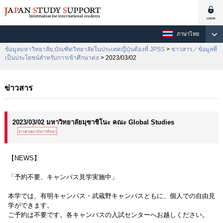
ภาษาไทย
ข้อมูลมหาวิทยาลัย,บัณฑิตวิทยาลัยในประเทศญี่ปุ่นต้องที่ JPSS
>
ข่าวสาร／ข้อมูลที่
เป็นประโยชน์สำหรับการเข้าศึกษาต่อ
> 2023/03/02
ข่าวสาร
2023/03/02 มหาวิทยาลัยมุซาชิโนะ คณะ Global Studies
【NEWS】
「予約不要、キャンパス見学実施中」
本学では、有明キャンパス・武蔵野キャンパスともに、個人での自由見
学ができます。
ご予約は不要です。各キャンパスの入試センターへお越しください。