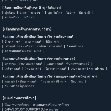
[เลือกสถานศึกษาที่อยู่ในเขต คิวชู・โอกินาวา]
ฟุกุโอกะ
ซากะ
นางาซากิ
คุมาโมโตะ
โออิตะ
มิยาซากิ
คาโกะชิมา
โอกินาวา
【เลือกสถานศึกษาจากสาขาวิชา】
ค้นหาสถานศึกษาที่จะศึกษาในสาขาวิชาสายศิลปศาสตร์
อักษรศาสตร์
ภาษาศาสตร์
นิติศาสตร์
เศรษฐศาสตร์・บริหาร・พาณิชยกรรมศาสตร์
สังคมศาสตร์
ความสัมพันธ์ระหว่างประเทศ
ค้นหาสถานศึกษาที่จะศึกษาในสาขาวิชาสายวิทยาศาสตร์
พยาบาล・สาธารณสุขศาสตร์
แพทยศาสตร์・ทันตแพทยศาสตร์
เภสัชศาสตร์
วิทยาศาสตร์
วิศวกรรมศาสตร์
เกษตรศาสตร์・การประมง
ค้นหาสถานศึกษาที่จะศึกษาในสาขาวิชาสายมนุษยศาสตร์และวิทยาศาสตร์
ครุศาสตร์・ศึกษาศาสตร์
วิทยาศาสตร์ชีวภาพ
ศิลปกรรม
วิทยาศาสตร์บูรณาการ
【แนะนำทุนการศึกษา】
ค้นหาทุนการศึกษา
การสมัครขอรับทุนการศึกษา
JAPAN STUDY SUPPORT Scholarships