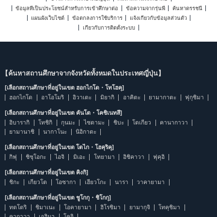
ข้อมูลที่เป็นประโยชน์สำหรับการเข้าศึกษาต่อ
ข้อความจากรุ่นพี่
ค้นหาดรรชนี
แผนผังเว็บไซต์
ข้อตกลงการใช้บริการ
แจ้งเกี่ยวกับข้อมูลส่วนตัว
เกี่ยวกับการติดตั้งระบบ
【ค้นหาสถานศึกษาจากจังหวัดทั้งหมดในประเทศญี่ปุ่น】
[เลือกสถานศึกษาที่อยู่ในเขต ฮอกไกโด・โทโฮคุ]
ฮอกไกโด
อาโอโมริ
อิวาเตะ
มิยากิ
อาคิตะ
ยามากาตะ
ฟุกุชิมา
[เลือกสถานศึกษาที่อยู่ในเขต คันโต・โคชิเนทสึ]
อิบารากิ
โทชิกิ
กุนมะ
ไซตามะ
ชิบะ
โตเกียว
คานากาวา
ยามานาชิ
นากาโนะ
นิอิกาตะ
[เลือกสถานศึกษาที่อยู่ในเขต โตไก・โฮคุริคุ]
กิฟุ
ชิซุโอกะ
ไอจิ
มิเอะ
โทยามา
อิชิคาวา
ฟุคุอิ
[เลือกสถานศึกษาที่อยู่ในเขต คิงกิ]
ชิกะ
เกียวโต
โอซากา
เฮียวโกะ
นารา
วาคายามา
[เลือกสถานศึกษาที่อยู่ในเขต ชูโกกุ・ชิโกกุ]
ทตโตริ
ชิมาเนะ
โอคายามา
ฮิโรชิมา
ยามากุจิ
โทคุชิมา
คากาวา
เอฮิมา
โคจิ