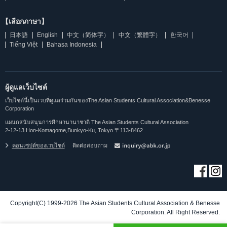
【เลือกภาษา】
日本語
English
中文（简体字）
中文（繁體字）
한국어
Tiếng Việt
Bahasa Indonesia
ผู้ดูแลเว็บไซต์
เว็บไซต์นี้เป็นเวบที่ดูแลร่วมกันของThe Asian Students Cultural Association&Benesse
Corporation
แผนกสนับสนุนการศึกษานานาชาติ The Asian Students Cultural Association
2-12-13 Hon-Komagome,Bunkyo-Ku, Tokyo 〒113-8462
คอนเซปต์ของเวบไซต์
ติดต่อสอบถาม
Copyright(C) 1999-2026 The Asian Students Cultural Association & Benesse
Corporation. All Right Reserved.