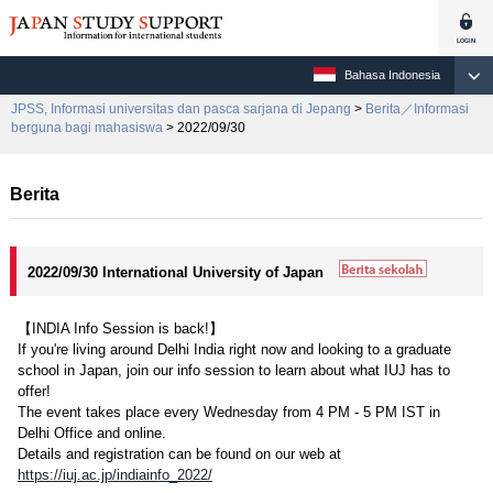
Bahasa Indonesia
JPSS, Informasi universitas dan pasca sarjana di Jepang
>
Berita／Informasi
berguna bagi mahasiswa
> 2022/09/30
Berita
2022/09/30 International University of Japan
【INDIA Info Session is back!】
If you're living around Delhi India right now and looking to a graduate
school in Japan, join our info session to learn about what IUJ has to
offer!
The event takes place every Wednesday from 4 PM - 5 PM IST in
Delhi Office and online.
Details and registration can be found on our web at
https://iuj.ac.jp/indiainfo_2022/