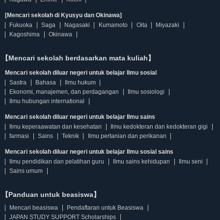
[Mencari sekolah di Kyusyu dan Okinawa]
Fukuoka
Saga
Nagasaki
Kumamoto
Oita
Miyazaki
Kagoshima
Okinawa
【Mencari sekolah berdasarkan mata kuliah】
Mencari sekolah diluar negeri untuk belajar Ilmu sosial
Sastra
Bahasa
Ilmu hukum
Ekonomi, manajemen, dan perdagangan
Ilmu sosiologi
Ilmu hubungan international
Mencari sekolah diluar negeri untuk belajar Ilmu sains
Ilmu keperaawatan dan kesehatan
Ilmu kedokteran dan kedokteran gigi
farmasi
Sains
Teknik
Ilmu pertanian dan perikanan
Mencari sekolah diluar negeri untuk belajar Ilmu sosial sains
Ilmu pendidikan dan pelatihan guru
Ilmu sains kehidupan
Ilmu seni
Sains umum
【Panduan untuk beasiswa】
Mencari beasiswa
Pendaftaran untuk Beasiswa
JAPAN STUDY SUPPORT Scholarships