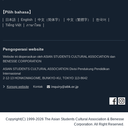
【Pilih bahasa】
日本語
English
中文（简体字）
中文（繁體字）
한국어
Tiếng Việt
ภาษาไทย
Pengoperasi website
Website ini dioperasikan oleh ASIAN STUDENTS CULTURAL ASSOCIATION dan
BENESSE CORPORATION
ASIAN STUDENTS CULTURAL ASSOCIATION Divisi Pendukung Pendidikan
Internasional
2-12-13 HONKOMAGOME, BUNKYO-KU, TOKYO 113-8642
Konsep website
Kontak
Copyright(C) 1999-2026 The Asian Students Cultural Association & Benesse
Corporation. All Right Reserved.