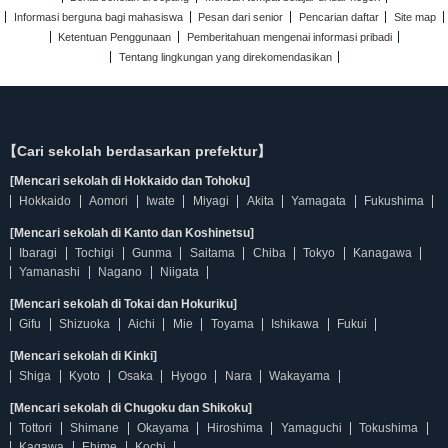
Informasi berguna bagi mahasiswa
Pesan dari senior
Pencarian daftar
Site map
Ketentuan Penggunaan
Pemberitahuan mengenai informasi pribadi
Tentang lingkungan yang direkomendasikan
【Cari sekolah berdasarkan prefektur】
[Mencari sekolah di Hokkaido dan Tohoku]
Hokkaido
Aomori
Iwate
Miyagi
Akita
Yamagata
Fukushima
[Mencari sekolah di Kanto dan Koshinetsu]
Ibaragi
Tochigi
Gunma
Saitama
Chiba
Tokyo
Kanagawa
Yamanashi
Nagano
Niigata
[Mencari sekolah di Tokai dan Hokuriku]
Gifu
Shizuoka
Aichi
Mie
Toyama
Ishikawa
Fukui
[Mencari sekolah di Kinki]
Shiga
Kyoto
Osaka
Hyogo
Nara
Wakayama
[Mencari sekolah di Chugoku dan Shikoku]
Tottori
Shimane
Okayama
Hiroshima
Yamaguchi
Tokushima
Kagawa
Ehime
Kochi