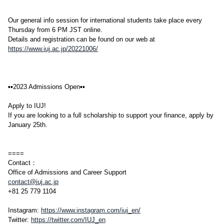
Our general info session for international students take place every
Thursday from 6 PM JST online.
Details and registration can be found on our web at
https://www.iuj.ac.jp/20221006/
▪▪2023 Admissions Open▪▪
Apply to IUJ!
If you are looking to a full scholarship to support your finance, apply by
January 25th.
====
Contact：
Office of Admissions and Career Support
contact@iuj.ac.jp
+81 25 779 1104
Instagram:
https://www.instagram.com/iuj_en/
Twitter:
https://twitter.com/IUJ_en