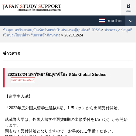
ภาษาไทย
ข้อมูลมหาวิทยาลัย,บัณฑิตวิทยาลัยในประเทศญี่ปุ่นต้องที่ JPSS
>
ข่าวสาร／ข้อมูลที่
เป็นประโยชน์สำหรับการเข้าศึกษาต่อ
> 2021/12/24
ข่าวสาร
2021/12/24 มหาวิทยาลัยมุซาชิโนะ คณะ Global Studies
【留学生入試】
「2022年度外国人留学生選抜Ⅲ期、1 /5（水）から出願受付開始」
武蔵野大学は、外国人留学生選抜Ⅲ期の出願受付を1/5（水）から開始
します。
間もなく受付開始となりますので、お早めにご準備ください。