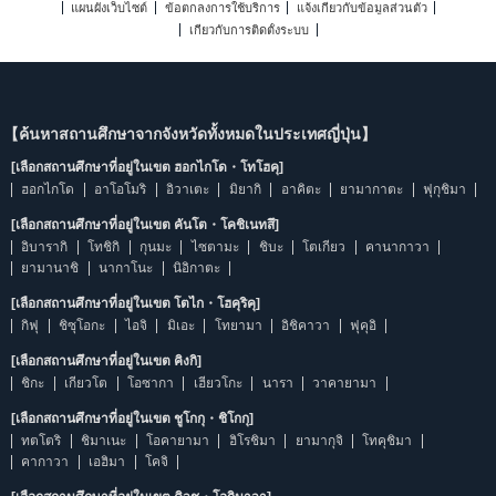
แผนผังเว็บไซต์
ข้อตกลงการใช้บริการ
แจ้งเกี่ยวกับข้อมูลส่วนตัว
เกี่ยวกับการติดตั้งระบบ
【ค้นหาสถานศึกษาจากจังหวัดทั้งหมดในประเทศญี่ปุ่น】
[เลือกสถานศึกษาที่อยู่ในเขต ฮอกไกโด・โทโฮคุ]
ฮอกไกโด
อาโอโมริ
อิวาเตะ
มิยากิ
อาคิตะ
ยามากาตะ
ฟุกุชิมา
[เลือกสถานศึกษาที่อยู่ในเขต คันโต・โคชิเนทสึ]
อิบารากิ
โทชิกิ
กุนมะ
ไซตามะ
ชิบะ
โตเกียว
คานากาวา
ยามานาชิ
นากาโนะ
นิอิกาตะ
[เลือกสถานศึกษาที่อยู่ในเขต โตไก・โฮคุริคุ]
กิฟุ
ชิซุโอกะ
ไอจิ
มิเอะ
โทยามา
อิชิคาวา
ฟุคุอิ
[เลือกสถานศึกษาที่อยู่ในเขต คิงกิ]
ชิกะ
เกียวโต
โอซากา
เฮียวโกะ
นารา
วาคายามา
[เลือกสถานศึกษาที่อยู่ในเขต ชูโกกุ・ชิโกกุ]
ทตโตริ
ชิมาเนะ
โอคายามา
ฮิโรชิมา
ยามากุจิ
โทคุชิมา
คากาวา
เอฮิมา
โคจิ