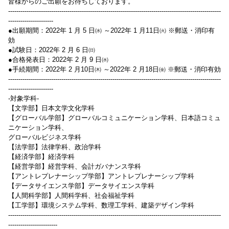
皆様からのご出願をお待ちしております。
--------------------------------------------------------------------------------------------------------
----------------------
●出願期間：2022年 1 月 5 日㈬ ～2022年 1 月11日㈫ ※郵送・消印有
効
●試験日：2022年 2 月 6 日㈰
●合格発表日：2022年 2 月 9 日㈬
●手続期間：2022年 2 月10日㈭ ～2022年 2 月18日㈮ ※郵送・消印有効
--------------------------------------------------------------------------------------------------------
----------------------
-対象学科-
【文学部】日本文学文化学科
【グローバル学部】グローバルコミュニケーション学科、日本語コミュ
ニケーション学科、
グローバルビジネス学科
【法学部】法律学科、政治学科
【経済学部】経済学科
【経営学部】経営学科、会計ガバナンス学科
【アントレプレナーシップ学部】アントレプレナーシップ学科
【データサイエンス学部】データサイエンス学科
【人間科学部】人間科学科、社会福祉学科
【工学部】環境システム学科、数理工学科、建築デザイン学科
--------------------------------------------------------------------------------------------------------
------------------------