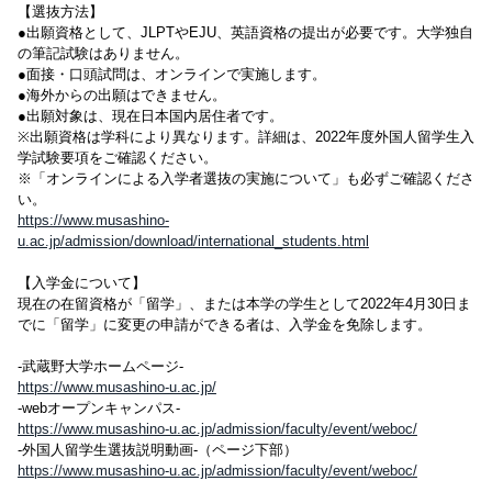
【選抜方法】
●出願資格として、JLPTやEJU、英語資格の提出が必要です。大学独自
の筆記試験はありません。
●面接・口頭試問は、オンラインで実施します。
●海外からの出願はできません。
●出願対象は、現在日本国内居住者です。
※出願資格は学科により異なります。詳細は、2022年度外国人留学生入
学試験要項をご確認ください。
※「オンラインによる入学者選抜の実施について」も必ずご確認くださ
い。
https://www.musashino-
u.ac.jp/admission/download/international_students.html
【入学金について】
現在の在留資格が「留学」、または本学の学生として2022年4月30日ま
でに「留学」に変更の申請ができる者は、入学金を免除します。
-武蔵野大学ホームページ-
https://www.musashino-u.ac.jp/
-webオープンキャンパス-
https://www.musashino-u.ac.jp/admission/faculty/event/weboc/
-外国人留学生選抜説明動画-（ページ下部）
https://www.musashino-u.ac.jp/admission/faculty/event/weboc/