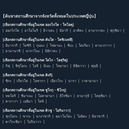
【ค้นหาสถานศึกษาจากจังหวัดทั้งหมดในประเทศญี่ปุ่น】
[เลือกสถานศึกษาที่อยู่ในเขต ฮอกไกโด・โทโฮคุ]
ฮอกไกโด
อาโอโมริ
อิวาเตะ
มิยากิ
อาคิตะ
ยามากาตะ
ฟุกุชิมา
[เลือกสถานศึกษาที่อยู่ในเขต คันโต・โคชิเนทสึ]
อิบารากิ
โทชิกิ
กุนมะ
ไซตามะ
ชิบะ
โตเกียว
คานากาวา
ยามานาชิ
นากาโนะ
นิอิกาตะ
[เลือกสถานศึกษาที่อยู่ในเขต โตไก・โฮคุริคุ]
กิฟุ
ชิซุโอกะ
ไอจิ
มิเอะ
โทยามา
อิชิคาวา
ฟุคุอิ
[เลือกสถานศึกษาที่อยู่ในเขต คิงกิ]
ชิกะ
เกียวโต
โอซากา
เฮียวโกะ
นารา
วาคายามา
[เลือกสถานศึกษาที่อยู่ในเขต ชูโกกุ・ชิโกกุ]
ทตโตริ
ชิมาเนะ
โอคายามา
ฮิโรชิมา
ยามากุจิ
โทคุชิมา
คากาวา
เอฮิมา
โคจิ
[เลือกสถานศึกษาที่อยู่ในเขต คิวชู・โอกินาวา]
ฟุกุโอกะ
ซากะ
นางาซากิ
คุมาโมโตะ
โออิตะ
มิยาซากิ
คาโกะชิมา
โอกินาวา