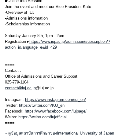
■Online Info Session
Join the event and meet our Vice President Kato
-Overview of IUJ
-Admissions information
-Scholarships information
Saturday January 8th, 1pm - 2pm
Registration ▸
https://www.iuj.ac.jp/admission/subscription/?
action=i&language=e&id=429
====
Contact：
Office of Admissions and Career Support
025-779-1104
contact@iuj.ac.jp
@iuj.ac.jp
Instagram:
https://www.instagram.com/iuj_en/
Twitter:
https://twitter.com/IUJ_en
Facebook:
https://www.facebook.com/iujpage/
Weibo:
https://weibo.com/iujofficial
====
» ดูข้อมูลสถาบันการศึกษาของInternational University of Japan