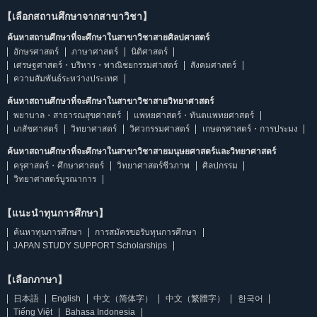
【เลือกสถานศึกษาจากสาขาวิชา】
ค้นหาสถานศึกษาที่จะศึกษาในสาขาวิชาสายศิลปศาสตร์
อักษรศาสตร์
ภาษาศาสตร์
นิติศาสตร์
เศรษฐศาสตร์・บริหาร・พาณิชยกรรมศาสตร์
สังคมศาสตร์
ความสัมพันธ์ระหว่างประเทศ
ค้นหาสถานศึกษาที่จะศึกษาในสาขาวิชาสายวิทยาศาสตร์
พยาบาล・สาธารณสุขศาสตร์
แพทยศาสตร์・ทันตแพทยศาสตร์
เภสัชศาสตร์
วิทยาศาสตร์
วิศวกรรมศาสตร์
เกษตรศาสตร์・การประมง
ค้นหาสถานศึกษาที่จะศึกษาในสาขาวิชาสายมนุษยศาสตร์และวิทยาศาสตร์
ครุศาสตร์・ศึกษาศาสตร์
วิทยาศาสตร์ชีวภาพ
ศิลปกรรม
วิทยาศาสตร์บูรณาการ
【แนะนำทุนการศึกษา】
ค้นหาทุนการศึกษา
การสมัครขอรับทุนการศึกษา
JAPAN STUDY SUPPORT Scholarships
【เลือกภาษา】
日本語
English
中文（简体字）
中文（繁體字）
한국어
Tiếng Việt
Bahasa Indonesia