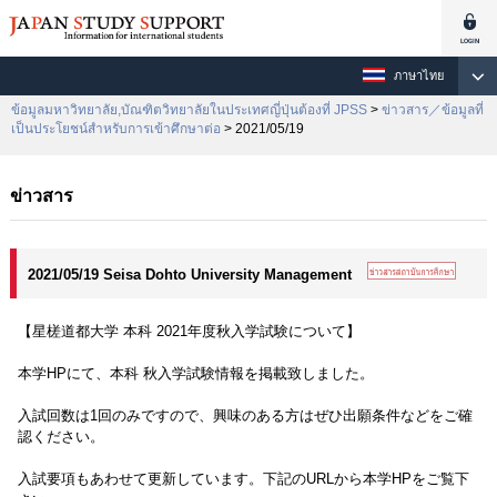
ภาษาไทย
ข้อมูลมหาวิทยาลัย,บัณฑิตวิทยาลัยในประเทศญี่ปุ่นต้องที่ JPSS
>
ข่าวสาร／ข้อมูลที่
เป็นประโยชน์สำหรับการเข้าศึกษาต่อ
> 2021/05/19
ข่าวสาร
2021/05/19 Seisa Dohto University Management
【星槎道都大学 本科 2021年度秋入学試験について】
本学HPにて、本科 秋入学試験情報を掲載致しました。
入試回数は1回のみですので、興味のある方はぜひ出願条件などをご確
認ください。
入試要項もあわせて更新しています。下記のURLから本学HPをご覧下