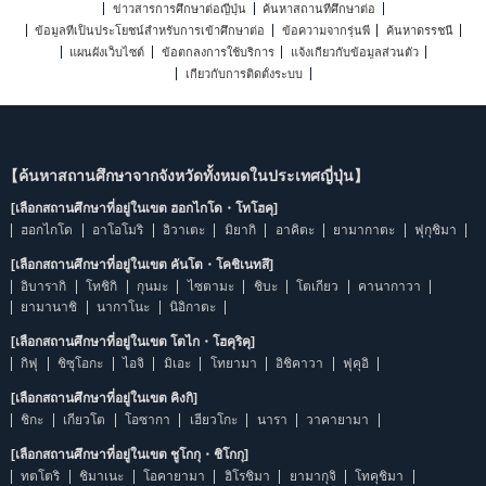
ข่าวสารการศึกษาต่อญี่ปุ่น
ค้นหาสถานที่ศึกษาต่อ
ข้อมูลที่เป็นประโยชน์สำหรับการเข้าศึกษาต่อ
ข้อความจากรุ่นพี่
ค้นหาดรรชนี
แผนผังเว็บไซต์
ข้อตกลงการใช้บริการ
แจ้งเกี่ยวกับข้อมูลส่วนตัว
เกี่ยวกับการติดตั้งระบบ
【ค้นหาสถานศึกษาจากจังหวัดทั้งหมดในประเทศญี่ปุ่น】
[เลือกสถานศึกษาที่อยู่ในเขต ฮอกไกโด・โทโฮคุ]
ฮอกไกโด
อาโอโมริ
อิวาเตะ
มิยากิ
อาคิตะ
ยามากาตะ
ฟุกุชิมา
[เลือกสถานศึกษาที่อยู่ในเขต คันโต・โคชิเนทสึ]
อิบารากิ
โทชิกิ
กุนมะ
ไซตามะ
ชิบะ
โตเกียว
คานากาวา
ยามานาชิ
นากาโนะ
นิอิกาตะ
[เลือกสถานศึกษาที่อยู่ในเขต โตไก・โฮคุริคุ]
กิฟุ
ชิซุโอกะ
ไอจิ
มิเอะ
โทยามา
อิชิคาวา
ฟุคุอิ
[เลือกสถานศึกษาที่อยู่ในเขต คิงกิ]
ชิกะ
เกียวโต
โอซากา
เฮียวโกะ
นารา
วาคายามา
[เลือกสถานศึกษาที่อยู่ในเขต ชูโกกุ・ชิโกกุ]
ทตโตริ
ชิมาเนะ
โอคายามา
ฮิโรชิมา
ยามากุจิ
โทคุชิมา