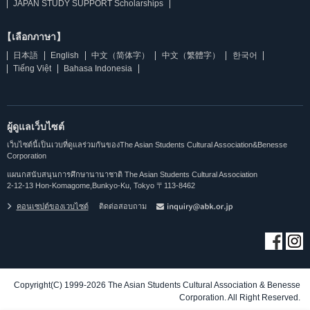
JAPAN STUDY SUPPORT Scholarships
【เลือกภาษา】
日本語
English
中文（简体字）
中文（繁體字）
한국어
Tiếng Việt
Bahasa Indonesia
ผู้ดูแลเว็บไซต์
เว็บไซต์นี้เป็นเวบที่ดูแลร่วมกันของThe Asian Students Cultural Association&Benesse
Corporation
แผนกสนับสนุนการศึกษานานาชาติ The Asian Students Cultural Association
2-12-13 Hon-Komagome,Bunkyo-Ku, Tokyo 〒113-8462
คอนเซปต์ของเวบไซต์
ติดต่อสอบถาม
Copyright(C) 1999-2026 The Asian Students Cultural Association & Benesse
Corporation. All Right Reserved.