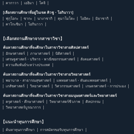
คากาวา
เอฮิมา
โคจิ
[เลือกสถานศึกษาที่อยู่ในเขต คิวชู・โอกินาวา]
ฟุกุโอกะ
ซากะ
นางาซากิ
คุมาโมโตะ
โออิตะ
มิยาซากิ
คาโกะชิมา
โอกินาวา
【เลือกสถานศึกษาจากสาขาวิชา】
ค้นหาสถานศึกษาที่จะศึกษาในสาขาวิชาสายศิลปศาสตร์
อักษรศาสตร์
ภาษาศาสตร์
นิติศาสตร์
เศรษฐศาสตร์・บริหาร・พาณิชยกรรมศาสตร์
สังคมศาสตร์
ความสัมพันธ์ระหว่างประเทศ
ค้นหาสถานศึกษาที่จะศึกษาในสาขาวิชาสายวิทยาศาสตร์
พยาบาล・สาธารณสุขศาสตร์
แพทยศาสตร์・ทันตแพทยศาสตร์
เภสัชศาสตร์
วิทยาศาสตร์
วิศวกรรมศาสตร์
เกษตรศาสตร์・การประมง
ค้นหาสถานศึกษาที่จะศึกษาในสาขาวิชาสายมนุษยศาสตร์และวิทยาศาสตร์
ครุศาสตร์・ศึกษาศาสตร์
วิทยาศาสตร์ชีวภาพ
ศิลปกรรม
วิทยาศาสตร์บูรณาการ
【แนะนำทุนการศึกษา】
ค้นหาทุนการศึกษา
การสมัครขอรับทุนการศึกษา