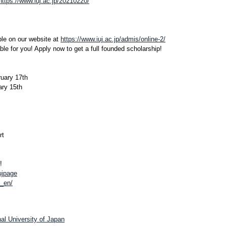
https://www.iuj.ac.jp/20210220/
ble on our website at
https://www.iuj.ac.jp/admis/online-2/
ble for you! Apply now to get a full founded scholarship!
uary 17th
ary 15th
rt
!
ujpage
j_en/
al University of Japan