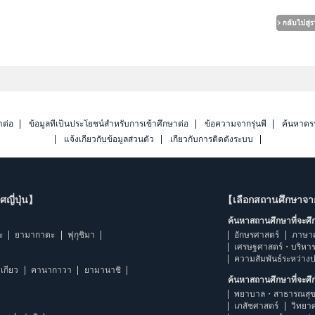
าต่อ
ข้อมูลที่เป็นประโยชน์สำหรับการเข้าศึกษาต่อ
ข้อความจากรุ่นพี่
ค้นหาดร
แจ้งเกี่ยวกับข้อมูลส่วนตัว
เกี่ยวกับการติดตั้งระบบ
ญี่ปุ่น】
【เลือกสถานศึกษาจ
ค้นหาสถานศึกษาที่จะศ
ะ
ยามากาตะ
ฟุกุชิมา
อักษรศาสตร์
ภาษา
เศรษฐศาสตร์・บริหา
ความสัมพันธ์ระหว่าง
เกียว
คานากาวา
ยามานาชิ
ค้นหาสถานศึกษาที่จะศ
พยาบาล・สาธารณสุข
เภสัชศาสตร์
วิทยา