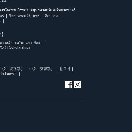
ระมง
ึกษาในสาขาวิชาสายมนุษยศาสตร์และวิทยาศาสตร์
ตร์
วิทยาศาสตร์ชีวภาพ
ศิลปกรรม
ร
ษา】
การสมัครขอรับทุนการศึกษา
ORT Scholarships
中文（简体字）
中文（繁體字）
한국어
 Indonesia