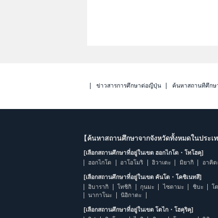
ข่าวสารการศึกษาต่อญี่ปุ่น
ค้นหาสถานที่ศึกษ
【ค้นหาสถานศึกษาจากจังหวัดทั้งหมดในประเทศ
[เลือกสถานศึกษาที่อยู่ในเขต ฮอกไกโด・โทโฮคุ]
ฮอกไกโด
อาโอโมริ
อิวาเตะ
มิยากิ
อาคิต
[เลือกสถานศึกษาที่อยู่ในเขต คันโต・โคชิเนทสึ]
อิบารากิ
โทชิกิ
กุนมะ
ไซตามะ
ชิบะ
โต
นากาโนะ
นิอิกาตะ
[เลือกสถานศึกษาที่อยู่ในเขต โตไก・โฮคุริคุ]