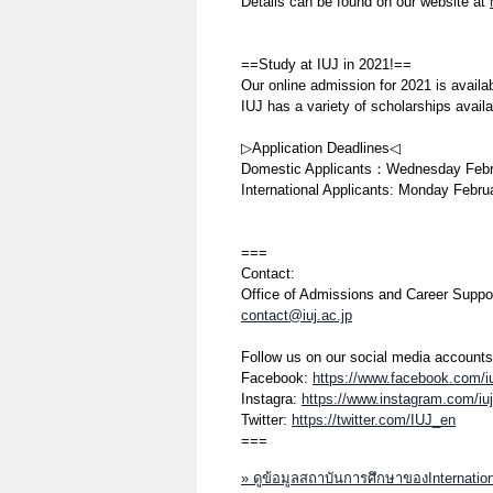
Details can be found on our website at
==Study at IUJ in 2021!==
Our online admission for 2021 is availa
IUJ has a variety of scholarships availa
▷Application Deadlines◁
Domestic Applicants：Wednesday Febr
International Applicants: Monday Febru
===
Contact:
Office of Admissions and Career Suppo
contact@iuj.ac.jp
Follow us on our social media accounts
Facebook:
https://www.facebook.com/i
Instagra:
https://www.instagram.com/iu
Twitter:
https://twitter.com/IUJ_en
===
» ดูข้อมูลสถาบันการศึกษาของInternation