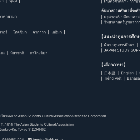
าวา
ฟุคุอิ
เกษตรศาสตร์・การป
ค้นหาสถานศึกษาที่จะศ
วาคายามา
ครุศาสตร์・ศึกษาศาส
วิทยาศาสตร์บูรณากา
ากุจิ
โทคุชิมา
คากาวา
เอฮิมา
【แนะนำทุนการศึก
ค้นหาทุนการศึกษา
JAPAN STUDY SUPP
ิตะ
มิยาซากิ
คาโกะชิมา
【เลือกภาษา】
日本語
English
Tiếng Việt
Bahasa
ร่วมกันของThe Asian Students Cultural Association&Benesse Corporation
าชาติ The Asian Students Cultural Association
Bunkyo-Ku, Tokyo 〒113-8462
ติดต่อสอบถาม