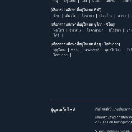
กิฟุ
ชิซุโอกะ
ไอจิ
มิเอะ
โทยามา
อิชิค
[เลือกสถานศึกษาที่อยู่ในเขต คิงกิ]
ชิกะ
เกียวโต
โอซากา
เฮียวโกะ
นารา
[เลือกสถานศึกษาที่อยู่ในเขต ชูโกกุ・ชิโกกุ]
ทตโตริ
ชิมาเนะ
โอคายามา
ฮิโรชิมา
ยาม
โคจิ
[เลือกสถานศึกษาที่อยู่ในเขต คิวชู・โอกินาวา]
ฟุกุโอกะ
ซากะ
นางาซากิ
คุมาโมโตะ
โออ
โอกินาวา
ผู้ดูแลเว็บไซต์
เว็บไซต์นี้เป็นเวบที่ดูแล
แผนกสนับสนุนการศึกษานาน
2-12-13 Hon-Komagome,
คอนเซปต์ของเวบไซต์