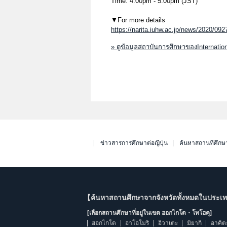
Time: 4:00pm - 5:00pm (JST)
▼For more details
https://narita.iuhw.ac.jp/news/2020/092
» ดูข้อมูลสถาบันการศึกษาของInternation
ข่าวสารการศึกษาต่อญี่ปุ่น
ค้นหาสถานที่ศึกษ
【ค้นหาสถานศึกษาจากจังหวัดทั้งหมดในประเทศ
[เลือกสถานศึกษาที่อยู่ในเขต ฮอกไกโด・โทโฮคุ]
ฮอกไกโด
อาโอโมริ
อิวาเตะ
มิยากิ
อาคิต