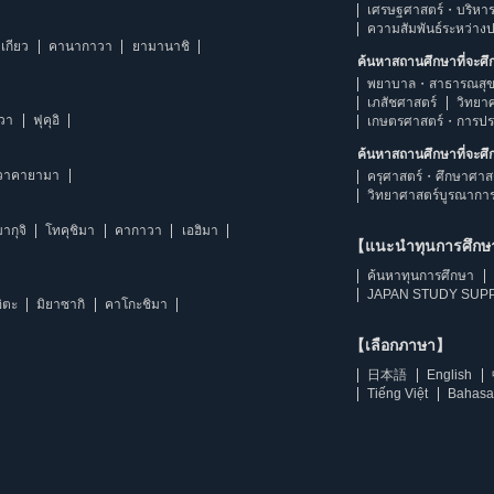
เศรษฐศาสตร์・บริหา
ความสัมพันธ์ระหว่าง
เกียว
คานากาวา
ยามานาชิ
ค้นหาสถานศึกษาที่จะศ
พยาบาล・สาธารณสุข
เภสัชศาสตร์
วิทยา
าวา
ฟุคุอิ
เกษตรศาสตร์・การป
ค้นหาสถานศึกษาที่จะศ
วาคายามา
ครุศาสตร์・ศึกษาศาส
วิทยาศาสตร์บูรณากา
ากุจิ
โทคุชิมา
คากาวา
เอฮิมา
【แนะนำทุนการศึก
ค้นหาทุนการศึกษา
JAPAN STUDY SUPP
ิตะ
มิยาซากิ
คาโกะชิมา
【เลือกภาษา】
日本語
English
Tiếng Việt
Bahasa