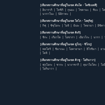
[เลือกสถานศึกษาที่อยู่ในเขต คันโต・โคชิเนทสึ]
อิบารากิ
โทชิกิ
กุนมะ
ไซตามะ
ชิบะ
โต
นากาโนะ
นิอิกาตะ
[เลือกสถานศึกษาที่อยู่ในเขต โตไก・โฮคุริคุ]
กิฟุ
ชิซุโอกะ
ไอจิ
มิเอะ
โทยามา
อิชิค
[เลือกสถานศึกษาที่อยู่ในเขต คิงกิ]
ชิกะ
เกียวโต
โอซากา
เฮียวโกะ
นารา
[เลือกสถานศึกษาที่อยู่ในเขต ชูโกกุ・ชิโกกุ]
ทตโตริ
ชิมาเนะ
โอคายามา
ฮิโรชิมา
ยาม
โคจิ
[เลือกสถานศึกษาที่อยู่ในเขต คิวชู・โอกินาวา]
ฟุกุโอกะ
ซากะ
นางาซากิ
คุมาโมโตะ
โออ
โอกินาวา