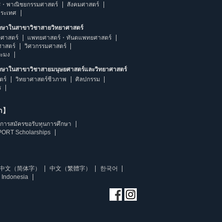
ร・พาณิชยกรรมศาสตร์
สังคมศาสตร์
ประเทศ
ึกษาในสาขาวิชาสายวิทยาศาสตร์
ศาสตร์
แพทยศาสตร์・ทันตแพทยศาสตร์
ศาสตร์
วิศวกรรมศาสตร์
ระมง
ึกษาในสาขาวิชาสายมนุษยศาสตร์และวิทยาศาสตร์
ตร์
วิทยาศาสตร์ชีวภาพ
ศิลปกรรม
ร
ษา】
การสมัครขอรับทุนการศึกษา
ORT Scholarships
中文（简体字）
中文（繁體字）
한국어
 Indonesia