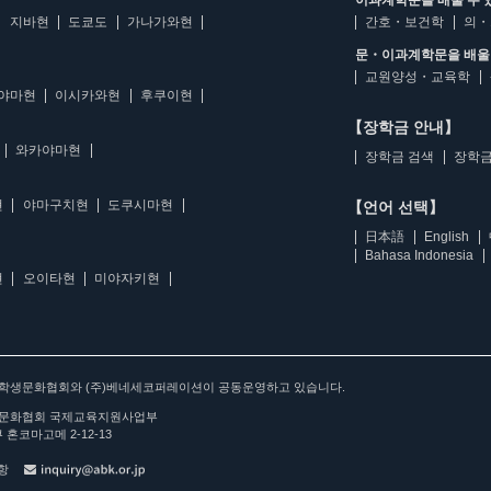
이과계학문을 배울 수 
지바현
도쿄도
가나가와현
간호・보건학
의・
문・이과계학문을 배울 
교원양성・교육학
야마현
이시카와현
후쿠이현
【장학금 안내】
와카야마현
장학금 검색
장학금
현
야마구치현
도쿠시마현
【언어 선택】
日本語
English
Bahasa Indonesia
현
오이타현
미야자키현
아학생문화협회와 (주)베네세코퍼레이션이 공동운영하고 있습니다.
문화협회 국제교육지원사업부
 혼코마고메 2-12-13
사항