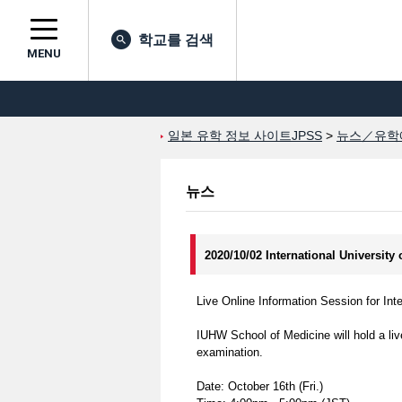
학교를 검색
MENU
일본 유학 정보 사이트JPSS
>
뉴스／유학
뉴스
2020/10/02 International Universi
Live Online Information Session for Int
IUHW School of Medicine will hold a liv
examination.
Date: October 16th (Fri.)