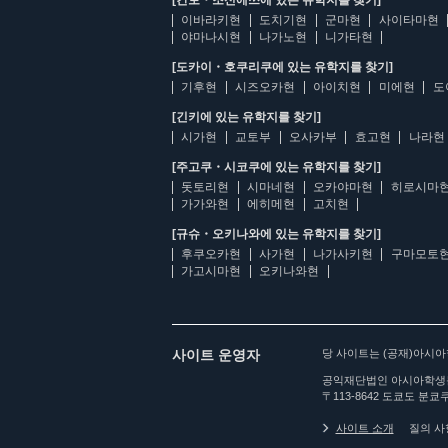
[간토・조신에쓰에 있는 유학지를 찾기]
이바라키현
도치기현
군마현
사이타마현
야마나시현
나가노현
니가타현
[도카이・호쿠리쿠에 있는 유학지를 찾기]
기후현
시즈오카현
아이치현
미에현
도
[긴키에 있는 유학지를 찾기]
시가현
교토부
오사카부
효고현
나라현
[주고쿠・시코쿠에 있는 유학지를 찾기]
돗토리현
시마네현
오카야마현
히로시마
가가와현
에히메현
고치현
[규슈・오키나와에 있는 유학지를 찾기]
후쿠오카현
사가현
나가사키현
구마모토
가고시마현
오키나와현
사이트 운영자
당 사이트는 (공재)아시
공익재단법인 아시아학생
〒113-8642 도쿄도 분쿄쿠
사이트 소개
질의 