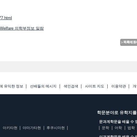
77.html
h and Welfare 의학부정보 일람
에 유익한 정보
선배들의 메시지
색인검색
사이트 지도
이용약관
개
학문분야로 유학지를
문과계학문을 배울 수 
아키타현
야마가타현
후쿠시마현
문학
어학
법학