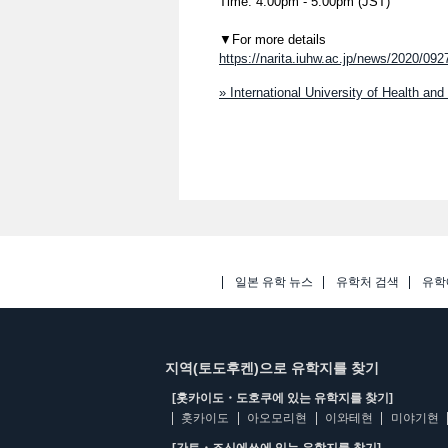
Time: 4:00pm - 5:00pm (JST)
▼For more details
https://narita.iuhw.ac.jp/news/2020/092
» International University of Healt
일본 유학 뉴스
유학처 검색
유학
지역(토도후켄)으로 유학지를 찾기
[홋카이도・도호쿠에 있는 유학지를 찾기]
홋카이도
아오모리현
이와테현
미야기현