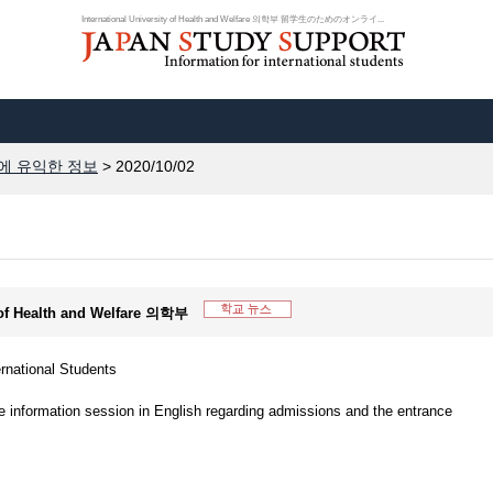
International University of Health and Welfare 의학부 留学生のためのオンライ...
에 유익한 정보
> 2020/10/02
ty of Health and Welfare 의학부
ernational Students
e information session in English regarding admissions and the entrance