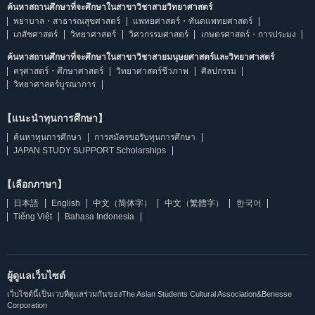
ค้นหาสถานศึกษาที่จะศึกษาในสาขาวิชาสายวิทยาศาสตร์
พยาบาล・สาธารณสุขศาสตร์
แพทยศาสตร์・ทันตแพทยศาสตร์
เภสัชศาสตร์
วิทยาศาสตร์
วิศวกรรมศาสตร์
เกษตรศาสตร์・การประมง
ค้นหาสถานศึกษาที่จะศึกษาในสาขาวิชาสายมนุษยศาสตร์และวิทยาศาสตร์
ครุศาสตร์・ศึกษาศาสตร์
วิทยาศาสตร์ชีวภาพ
ศิลปกรรม
วิทยาศาสตร์บูรณาการ
【แนะนำทุนการศึกษา】
ค้นหาทุนการศึกษา
การสมัครขอรับทุนการศึกษา
JAPAN STUDY SUPPORT Scholarships
【เลือกภาษา】
日本語
English
中文（简体字）
中文（繁體字）
한국어
Tiếng Việt
Bahasa Indonesia
ผู้ดูแลเว็บไซต์
เว็บไซต์นี้เป็นเวบที่ดูแลร่วมกันของThe Asian Students Cultural Association&Benesse
Corporation