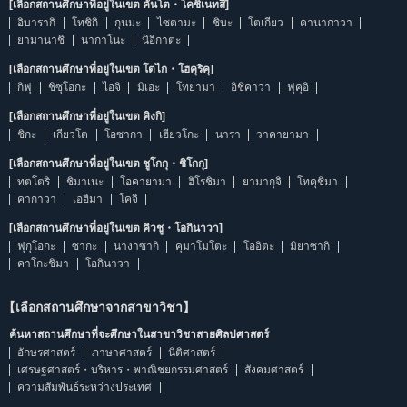
[เลือกสถานศึกษาที่อยู่ในเขต คันโต・โคชิเนทสึ]
อิบารากิ
โทชิกิ
กุนมะ
ไซตามะ
ชิบะ
โตเกียว
คานากาวา
ยามานาชิ
นากาโนะ
นิอิกาตะ
[เลือกสถานศึกษาที่อยู่ในเขต โตไก・โฮคุริคุ]
กิฟุ
ชิซุโอกะ
ไอจิ
มิเอะ
โทยามา
อิชิคาวา
ฟุคุอิ
[เลือกสถานศึกษาที่อยู่ในเขต คิงกิ]
ชิกะ
เกียวโต
โอซากา
เฮียวโกะ
นารา
วาคายามา
[เลือกสถานศึกษาที่อยู่ในเขต ชูโกกุ・ชิโกกุ]
ทตโตริ
ชิมาเนะ
โอคายามา
ฮิโรชิมา
ยามากุจิ
โทคุชิมา
คากาวา
เอฮิมา
โคจิ
[เลือกสถานศึกษาที่อยู่ในเขต คิวชู・โอกินาวา]
ฟุกุโอกะ
ซากะ
นางาซากิ
คุมาโมโตะ
โออิตะ
มิยาซากิ
คาโกะชิมา
โอกินาวา
【เลือกสถานศึกษาจากสาขาวิชา】
ค้นหาสถานศึกษาที่จะศึกษาในสาขาวิชาสายศิลปศาสตร์
อักษรศาสตร์
ภาษาศาสตร์
นิติศาสตร์
เศรษฐศาสตร์・บริหาร・พาณิชยกรรมศาสตร์
สังคมศาสตร์
ความสัมพันธ์ระหว่างประเทศ