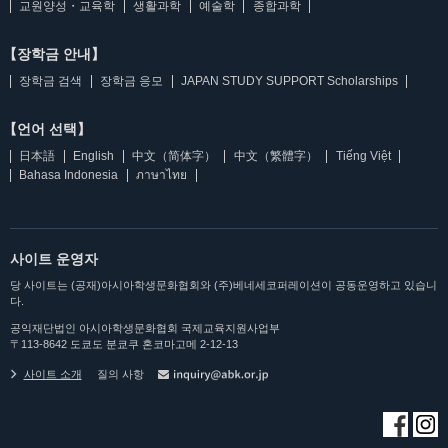
교원양성・교육학
생활과학
예술학
종합과학
【장학금 안내】
장학금 검색
장학금 응모
JAPAN STUDY SUPPORT Scholarships
【언어 선택】
日本語
English
中文（简体字）
中文（繁體字）
Tiếng Việt
Bahasa Indonesia
ภาษาไทย
사이트 운영자
당 사이트는 (공재)아시아학생문화협회와 (주)베네세코퍼레이션이 공동운영하고 있습니
다.
공익재단법인 아시아학생문화협회 국제교육지원사업부
〒113-8642 도쿄도 분쿄쿠 혼코마고메 2-12-13
사이트 소개
질의 사항