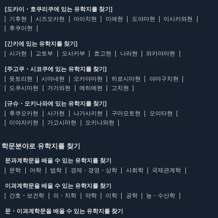
[도카이・호쿠리쿠에 있는 유학지를 찾기]
기후현
시즈오카현
아이치현
미에현
도야마현
이시카와현
후쿠이현
[긴키에 있는 유학지를 찾기]
시가현
교토부
오사카부
효고현
나라현
와카야마현
[주고쿠・시코쿠에 있는 유학지를 찾기]
돗토리현
시마네현
오카야마현
히로시마현
야마구치현
도쿠시마현
가가와현
에히메현
고치현
[규슈・오키나와에 있는 유학지를 찾기]
후쿠오카현
사가현
나가사키현
구마모토현
오이타현
미야자키현
가고시마현
오키나와현
학문분야로 유학지를 찾기
문과계학문을 배울 수 있는 유학지를 찾기
문학
어학
법학
경제・경영・상학
사회학
국제관계학
이과계학문을 배울 수 있는 유학지를 찾기
간호・보건학
의・치학
약학
이학
공학
농・수산학
문・이과계학문을 배울 수 있는 유학지를 찾기