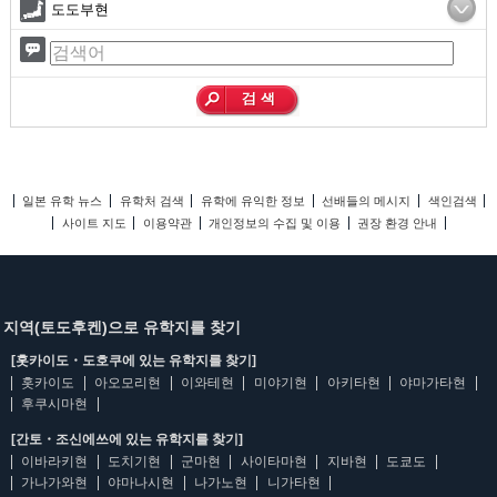
도도부현
일본 유학 뉴스
유학처 검색
유학에 유익한 정보
선배들의 메시지
색인검색
사이트 지도
이용약관
개인정보의 수집 및 이용
권장 환경 안내
지역(토도후켄)으로 유학지를 찾기
[홋카이도・도호쿠에 있는 유학지를 찾기]
홋카이도
아오모리현
이와테현
미야기현
아키타현
야마가타현
후쿠시마현
[간토・조신에쓰에 있는 유학지를 찾기]
이바라키현
도치기현
군마현
사이타마현
지바현
도쿄도
가나가와현
야마나시현
나가노현
니가타현