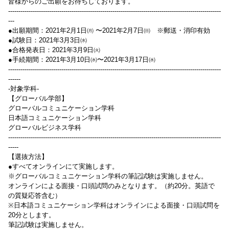
皆様からのご出願をお待ちしております。
--------------------------------------------------------------------------------------------------------
---
●出願期間：2021年2月1日㈪ 〜2021年2月7日㈰ ※郵送・消印有効
●試験日：2021年3月3日㈬
●合格発表日：2021年3月9日㈫
●手続期間：2021年3月10日㈬〜2021年3月17日㈬
--------------------------------------------------------------------------------------------------------
------
-対象学科-
【グローバル学部】
グローバルコミュニケーション学科
日本語コミュニケーション学科
グローバルビジネス学科
--------------------------------------------------------------------------------------------------------
-----
【選抜方法】
●すべてオンラインにて実施します。
※グローバルコミュニケーション学科の筆記試験は実施しません。
オンラインによる面接・口頭試問のみとなります。（約20分。英語で
の質疑応答含む）
※日本語コミュニケーション学科はオンラインによる面接・口頭試問を
20分とします。
筆記試験は実施しません。