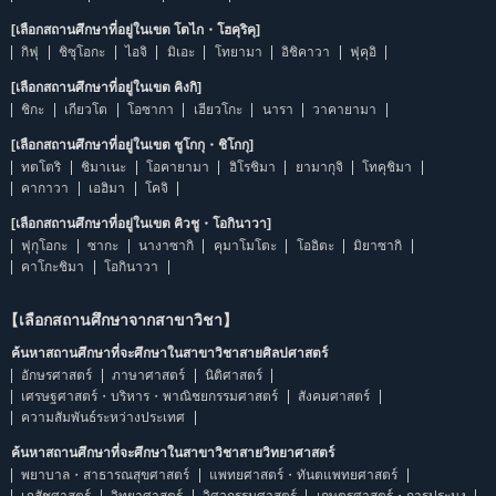
[เลือกสถานศึกษาที่อยู่ในเขต โตไก・โฮคุริคุ]
กิฟุ
ชิซุโอกะ
ไอจิ
มิเอะ
โทยามา
อิชิคาวา
ฟุคุอิ
[เลือกสถานศึกษาที่อยู่ในเขต คิงกิ]
ชิกะ
เกียวโต
โอซากา
เฮียวโกะ
นารา
วาคายามา
[เลือกสถานศึกษาที่อยู่ในเขต ชูโกกุ・ชิโกกุ]
ทตโตริ
ชิมาเนะ
โอคายามา
ฮิโรชิมา
ยามากุจิ
โทคุชิมา
คากาวา
เอฮิมา
โคจิ
[เลือกสถานศึกษาที่อยู่ในเขต คิวชู・โอกินาวา]
ฟุกุโอกะ
ซากะ
นางาซากิ
คุมาโมโตะ
โออิตะ
มิยาซากิ
คาโกะชิมา
โอกินาวา
【เลือกสถานศึกษาจากสาขาวิชา】
ค้นหาสถานศึกษาที่จะศึกษาในสาขาวิชาสายศิลปศาสตร์
อักษรศาสตร์
ภาษาศาสตร์
นิติศาสตร์
เศรษฐศาสตร์・บริหาร・พาณิชยกรรมศาสตร์
สังคมศาสตร์
ความสัมพันธ์ระหว่างประเทศ
ค้นหาสถานศึกษาที่จะศึกษาในสาขาวิชาสายวิทยาศาสตร์
พยาบาล・สาธารณสุขศาสตร์
แพทยศาสตร์・ทันตแพทยศาสตร์