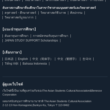
เภสัชศาสตร์
วิทยาศาสตร์
วิศวกรรมศาสตร์
เกษตรศาสตร์・การประมง
ค้นหาสถานศึกษาที่จะศึกษาในสาขาวิชาสายมนุษยศาสตร์และวิทยาศาสตร์
ครุศาสตร์・ศึกษาศาสตร์
วิทยาศาสตร์ชีวภาพ
ศิลปกรรม
วิทยาศาสตร์บูรณาการ
【แนะนำทุนการศึกษา】
ค้นหาทุนการศึกษา
การสมัครขอรับทุนการศึกษา
JAPAN STUDY SUPPORT Scholarships
【เลือกภาษา】
日本語
English
中文（简体字）
中文（繁體字）
한국어
Tiếng Việt
Bahasa Indonesia
ผู้ดูแลเว็บไซต์
เว็บไซต์นี้เป็นเวบที่ดูแลร่วมกันของThe Asian Students Cultural Association&Benesse
Corporation
แผนกสนับสนุนการศึกษานานาชาติ The Asian Students Cultural Association
2-12-13 Hon-Komagome,Bunkyo-Ku, Tokyo 〒113-8462