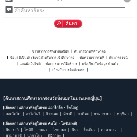
ข่าวสารการศึกษาต่อญี่ปุ่น
ค้นหาสถานที่ศึกษาต่อ
ข้อมูลที่เป็นประโยชน์สำหรับการเข้าศึกษาต่อ
ข้อความจากรุ่นพี่
ค้นหาดรรชนี
แผนผังเว็บไซต์
ข้อตกลงการใช้บริการ
แจ้งเกี่ยวกับข้อมูลส่วนตัว
เกี่ยวกับการติดตั้งระบบ
【ค้นหาสถานศึกษาจากจังหวัดทั้งหมดในประเทศญี่ปุ่น】
[เลือกสถานศึกษาที่อยู่ในเขต ฮอกไกโด・โทโฮคุ]
ฮอกไกโด
อาโอโมริ
อิวาเตะ
มิยากิ
อาคิตะ
ยามากาตะ
ฟุกุชิมา
[เลือกสถานศึกษาที่อยู่ในเขต คันโต・โคชิเนทสึ]
อิบารากิ
โทชิกิ
กุนมะ
ไซตามะ
ชิบะ
โตเกียว
คานากาวา
ยามานาชิ
นากาโนะ
นิอิกาตะ