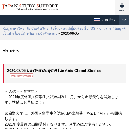
ภาษาไทย
ข้อมูลมหาวิทยาลัย,บัณฑิตวิทยาลัยในประเทศญี่ปุ่นต้องที่ JPSS
>
ข่าวสาร／ข้อมูลที่
เป็นประโยชน์สำหรับการเข้าศึกษาต่อ
> 2020/08/05
ข่าวสาร
2020/08/05 มหาวิทยาลัยมุซาชิโนะ คณะ Global Studies
＜入試＞＜留学生＞
「2021年度外国人留学生入試Ⅳ期2/1（月）から出願受付を開始しま
す。準備はお早めに！」
武蔵野大学は、外国人留学生入試Ⅳ期の出願受付を2/1（月）から開始
します。
2021年度最後の出願受付となります。お早めにご準備ください。