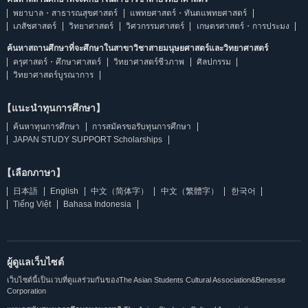
พยาบาล・สาธารณสุขศาสตร์
แพทยศาสตร์・ทันตแพทยศาสตร์
เภสัชศาสตร์
วิทยาศาสตร์
วิศวกรรมศาสตร์
เกษตรศาสตร์・การประมง
ค้นหาสถานศึกษาที่จะศึกษาในสาขาวิชาสายมนุษยศาสตร์และวิทยาศาสตร์
ครุศาสตร์・ศึกษาศาสตร์
วิทยาศาสตร์ชีวภาพ
ศิลปกรรม
วิทยาศาสตร์บูรณาการ
【แนะนำทุนการศึกษา】
ค้นหาทุนการศึกษา
การสมัครขอรับทุนการศึกษา
JAPAN STUDY SUPPORT Scholarships
【เลือกภาษา】
日本語
English
中文（简体字）
中文（繁體字）
한국어
Tiếng Việt
Bahasa Indonesia
ผู้ดูแลเว็บไซต์
เว็บไซต์นี้เป็นเวบที่ดูแลร่วมกันของThe Asian Students Cultural Association&Benesse
Corporation