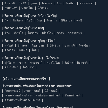
อิบารากิ
โทชิกิ
กุนมะ
ไซตามะ
ชิบะ
โตเกียว
คานากาวา
ยามานาชิ
นากาโนะ
นิอิกาตะ
[เลือกสถานศึกษาที่อยู่ในเขต โตไก・โฮคุริคุ]
กิฟุ
ชิซุโอกะ
ไอจิ
มิเอะ
โทยามา
อิชิคาวา
ฟุคุอิ
[เลือกสถานศึกษาที่อยู่ในเขต คิงกิ]
ชิกะ
เกียวโต
โอซากา
เฮียวโกะ
นารา
วาคายามา
[เลือกสถานศึกษาที่อยู่ในเขต ชูโกกุ・ชิโกกุ]
ทตโตริ
ชิมาเนะ
โอคายามา
ฮิโรชิมา
ยามากุจิ
โทคุชิมา
คากาวา
เอฮิมา
โคจิ
[เลือกสถานศึกษาที่อยู่ในเขต คิวชู・โอกินาวา]
ฟุกุโอกะ
ซากะ
นางาซากิ
คุมาโมโตะ
โออิตะ
มิยาซากิ
คาโกะชิมา
โอกินาวา
【เลือกสถานศึกษาจากสาขาวิชา】
ค้นหาสถานศึกษาที่จะศึกษาในสาขาวิชาสายศิลปศาสตร์
อักษรศาสตร์
ภาษาศาสตร์
นิติศาสตร์
เศรษฐศาสตร์・บริหาร・พาณิชยกรรมศาสตร์
สังคมศาสตร์
ความสัมพันธ์ระหว่างประเทศ
ค้นหาสถานศึกษาที่จะศึกษาในสาขาวิชาสายวิทยาศาสตร์