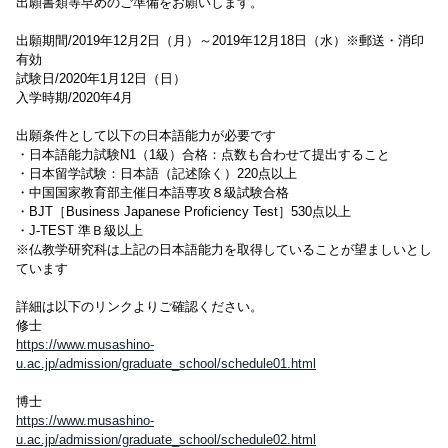
出願書類等早めのご準備をお願いします。
出願期間/2019年12月2日（月）～2019年12月18日（水）※郵送・消印
有効
試験日/2020年1月12日（日）
入学時期/2020年4月
出願条件として以下の日本語能力が必要です
・日本語能力試験N1（1級）合格：点数も合わせて提出すること
・日本留学試験：日本語（記述除く）220点以上
・中国国家教育部主催日本語専攻８級試験合格
・BJT［Business Japanese Proficiency Test］530点以上
・J-TEST 準Ｂ級以上
※仏教学研究科は上記の日本語能力を取得していることが望ましいとし
ています
詳細は以下のリンクよりご確認ください。
修士
https://www.musashino-
u.ac.jp/admission/graduate_school/schedule01.html
博士
https://www.musashino-
u.ac.jp/admission/graduate_school/schedule02.html