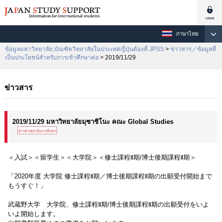
ภาษาไทย
ข้อมูลมหาวิทยาลัย,บัณฑิตวิทยาลัยในประเทศญี่ปุ่นต้องที่ JPSS
>
ข่าวสาร／ข้อมูลที่
เป็นประโยชน์สำหรับการเข้าศึกษาต่อ
> 2019/11/29
ข่าวสาร
2019/11/29 มหาวิทยาลัยมุซาชิโนะ คณะ Global Studies
＜入試＞＜留学生＞＜大学院＞＜修士課程Ⅱ期/博士後期課程Ⅱ期＞
「2020年度 大学院 修士課程Ⅱ期／博士後期課程Ⅱ期の出願受付開始まで
もうすぐ！」
武蔵野大学 大学院、修士課程Ⅱ期/博士後期課程Ⅱ期の出願受付をいよ
いよ開始します。