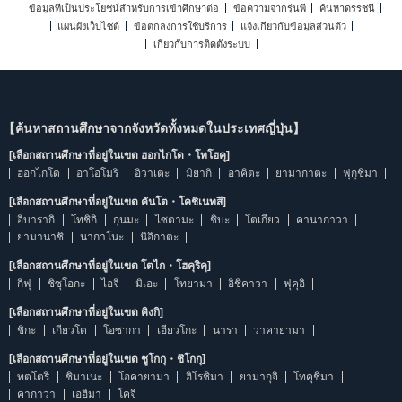
ข้อมูลที่เป็นประโยชน์สำหรับการเข้าศึกษาต่อ
ข้อความจากรุ่นพี่
ค้นหาดรรชนี
แผนผังเว็บไซต์
ข้อตกลงการใช้บริการ
แจ้งเกี่ยวกับข้อมูลส่วนตัว
เกี่ยวกับการติดตั้งระบบ
【ค้นหาสถานศึกษาจากจังหวัดทั้งหมดในประเทศญี่ปุ่น】
[เลือกสถานศึกษาที่อยู่ในเขต ฮอกไกโด・โทโฮคุ]
ฮอกไกโด
อาโอโมริ
อิวาเตะ
มิยากิ
อาคิตะ
ยามากาตะ
ฟุกุชิมา
[เลือกสถานศึกษาที่อยู่ในเขต คันโต・โคชิเนทสึ]
อิบารากิ
โทชิกิ
กุนมะ
ไซตามะ
ชิบะ
โตเกียว
คานากาวา
ยามานาชิ
นากาโนะ
นิอิกาตะ
[เลือกสถานศึกษาที่อยู่ในเขต โตไก・โฮคุริคุ]
กิฟุ
ชิซุโอกะ
ไอจิ
มิเอะ
โทยามา
อิชิคาวา
ฟุคุอิ
[เลือกสถานศึกษาที่อยู่ในเขต คิงกิ]
ชิกะ
เกียวโต
โอซากา
เฮียวโกะ
นารา
วาคายามา
[เลือกสถานศึกษาที่อยู่ในเขต ชูโกกุ・ชิโกกุ]
ทตโตริ
ชิมาเนะ
โอคายามา
ฮิโรชิมา
ยามากุจิ
โทคุชิมา
คากาวา
เอฮิมา
โคจิ