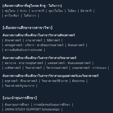
[เลือกสถานศึกษาที่อยู่ในเขต คิวชู・โอกินาวา]
ฟุกุโอกะ
ซากะ
นางาซากิ
คุมาโมโตะ
โออิตะ
มิยาซากิ
คาโกะชิมา
โอกินาวา
【เลือกสถานศึกษาจากสาขาวิชา】
ค้นหาสถานศึกษาที่จะศึกษาในสาขาวิชาสายศิลปศาสตร์
อักษรศาสตร์
ภาษาศาสตร์
นิติศาสตร์
เศรษฐศาสตร์・บริหาร・พาณิชยกรรมศาสตร์
สังคมศาสตร์
ความสัมพันธ์ระหว่างประเทศ
ค้นหาสถานศึกษาที่จะศึกษาในสาขาวิชาสายวิทยาศาสตร์
พยาบาล・สาธารณสุขศาสตร์
แพทยศาสตร์・ทันตแพทยศาสตร์
เภสัชศาสตร์
วิทยาศาสตร์
วิศวกรรมศาสตร์
เกษตรศาสตร์・การประมง
ค้นหาสถานศึกษาที่จะศึกษาในสาขาวิชาสายมนุษยศาสตร์และวิทยาศาสตร์
ครุศาสตร์・ศึกษาศาสตร์
วิทยาศาสตร์ชีวภาพ
ศิลปกรรม
วิทยาศาสตร์บูรณาการ
【แนะนำทุนการศึกษา】
ค้นหาทุนการศึกษา
การสมัครขอรับทุนการศึกษา
JAPAN STUDY SUPPORT Scholarships