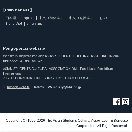
【Pilih bahasa】
日本語
English
中文（简体字）
中文（繁體字）
한국어
Tiếng Việt
ภาษาไทย
Pengoperasi website
Website ini dioperasikan oleh ASIAN STUDENTS CULTURAL ASSOCIATION dan
BENESSE CORPORATION
ASIAN STUDENTS CULTURAL ASSOCIATION Divisi Pendukung Pendidikan
Internasional
2-12-13 HONKOMAGOME, BUNKYO-KU, TOKYO 113-8642
Konsep website
Kontak
Copyright(C) 1999-2026 The Asian Students Cultural Association & Benesse
Corporation. All Right Reserved.