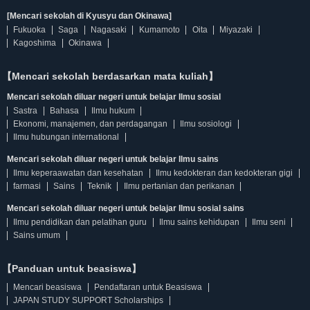
[Mencari sekolah di Kyusyu dan Okinawa]
Fukuoka
Saga
Nagasaki
Kumamoto
Oita
Miyazaki
Kagoshima
Okinawa
【Mencari sekolah berdasarkan mata kuliah】
Mencari sekolah diluar negeri untuk belajar Ilmu sosial
Sastra
Bahasa
Ilmu hukum
Ekonomi, manajemen, dan perdagangan
Ilmu sosiologi
Ilmu hubungan international
Mencari sekolah diluar negeri untuk belajar Ilmu sains
Ilmu keperaawatan dan kesehatan
Ilmu kedokteran dan kedokteran gigi
farmasi
Sains
Teknik
Ilmu pertanian dan perikanan
Mencari sekolah diluar negeri untuk belajar Ilmu sosial sains
Ilmu pendidikan dan pelatihan guru
Ilmu sains kehidupan
Ilmu seni
Sains umum
【Panduan untuk beasiswa】
Mencari beasiswa
Pendaftaran untuk Beasiswa
JAPAN STUDY SUPPORT Scholarships