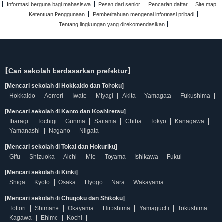
Informasi berguna bagi mahasiswa
Pesan dari senior
Pencarian daftar
Site map
Ketentuan Penggunaan
Pemberitahuan mengenai informasi pribadi
Tentang lingkungan yang direkomendasikan
【Cari sekolah berdasarkan prefektur】
[Mencari sekolah di Hokkaido dan Tohoku]
Hokkaido
Aomori
Iwate
Miyagi
Akita
Yamagata
Fukushima
[Mencari sekolah di Kanto dan Koshinetsu]
Ibaragi
Tochigi
Gunma
Saitama
Chiba
Tokyo
Kanagawa
Yamanashi
Nagano
Niigata
[Mencari sekolah di Tokai dan Hokuriku]
Gifu
Shizuoka
Aichi
Mie
Toyama
Ishikawa
Fukui
[Mencari sekolah di Kinki]
Shiga
Kyoto
Osaka
Hyogo
Nara
Wakayama
[Mencari sekolah di Chugoku dan Shikoku]
Tottori
Shimane
Okayama
Hiroshima
Yamaguchi
Tokushima
Kagawa
Ehime
Kochi