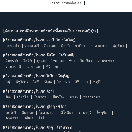
เกี่ยวกับการติดตั้งระบบ
【ค้นหาสถานศึกษาจากจังหวัดทั้งหมดในประเทศญี่ปุ่น】
[เลือกสถานศึกษาที่อยู่ในเขต ฮอกไกโด・โทโฮคุ]
ฮอกไกโด
อาโอโมริ
อิวาเตะ
มิยากิ
อาคิตะ
ยามากาตะ
ฟุกุชิมา
[เลือกสถานศึกษาที่อยู่ในเขต คันโต・โคชิเนทสึ]
อิบารากิ
โทชิกิ
กุนมะ
ไซตามะ
ชิบะ
โตเกียว
คานากาวา
ยามานาชิ
นากาโนะ
นิอิกาตะ
[เลือกสถานศึกษาที่อยู่ในเขต โตไก・โฮคุริคุ]
กิฟุ
ชิซุโอกะ
ไอจิ
มิเอะ
โทยามา
อิชิคาวา
ฟุคุอิ
[เลือกสถานศึกษาที่อยู่ในเขต คิงกิ]
ชิกะ
เกียวโต
โอซากา
เฮียวโกะ
นารา
วาคายามา
[เลือกสถานศึกษาที่อยู่ในเขต ชูโกกุ・ชิโกกุ]
ทตโตริ
ชิมาเนะ
โอคายามา
ฮิโรชิมา
ยามากุจิ
โทคุชิมา
คากาวา
เอฮิมา
โคจิ
[เลือกสถานศึกษาที่อยู่ในเขต คิวชู・โอกินาวา]