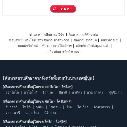
ข่าวสารการศึกษาต่อญี่ปุ่น
ค้นหาสถานที่ศึกษาต่อ
ข้อมูลที่เป็นประโยชน์สำหรับการเข้าศึกษาต่อ
ข้อความจากรุ่นพี่
ค้นหาดรรชนี
แผนผังเว็บไซต์
ข้อตกลงการใช้บริการ
แจ้งเกี่ยวกับข้อมูลส่วนตัว
เกี่ยวกับการติดตั้งระบบ
【ค้นหาสถานศึกษาจากจังหวัดทั้งหมดในประเทศญี่ปุ่น】
[เลือกสถานศึกษาที่อยู่ในเขต ฮอกไกโด・โทโฮคุ]
ฮอกไกโด
อาโอโมริ
อิวาเตะ
มิยากิ
อาคิตะ
ยามากาตะ
ฟุกุชิมา
[เลือกสถานศึกษาที่อยู่ในเขต คันโต・โคชิเนทสึ]
อิบารากิ
โทชิกิ
กุนมะ
ไซตามะ
ชิบะ
โตเกียว
คานากาวา
ยามานาชิ
นากาโนะ
นิอิกาตะ
[เลือกสถานศึกษาที่อยู่ในเขต โตไก・โฮคุริคุ]