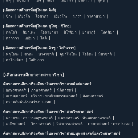
กิฟุ
ชิซุโอกะ
ไอจิ
มิเอะ
โทยามา
อิชิคาวา
ฟุคุอิ
[เลือกสถานศึกษาที่อยู่ในเขต คิงกิ]
ชิกะ
เกียวโต
โอซากา
เฮียวโกะ
นารา
วาคายามา
[เลือกสถานศึกษาที่อยู่ในเขต ชูโกกุ・ชิโกกุ]
ทตโตริ
ชิมาเนะ
โอคายามา
ฮิโรชิมา
ยามากุจิ
โทคุชิมา
คากาวา
เอฮิมา
โคจิ
[เลือกสถานศึกษาที่อยู่ในเขต คิวชู・โอกินาวา]
ฟุกุโอกะ
ซากะ
นางาซากิ
คุมาโมโตะ
โออิตะ
มิยาซากิ
คาโกะชิมา
โอกินาวา
【เลือกสถานศึกษาจากสาขาวิชา】
ค้นหาสถานศึกษาที่จะศึกษาในสาขาวิชาสายศิลปศาสตร์
อักษรศาสตร์
ภาษาศาสตร์
นิติศาสตร์
เศรษฐศาสตร์・บริหาร・พาณิชยกรรมศาสตร์
สังคมศาสตร์
ความสัมพันธ์ระหว่างประเทศ
ค้นหาสถานศึกษาที่จะศึกษาในสาขาวิชาสายวิทยาศาสตร์
พยาบาล・สาธารณสุขศาสตร์
แพทยศาสตร์・ทันตแพทยศาสตร์
เภสัชศาสตร์
วิทยาศาสตร์
วิศวกรรมศาสตร์
เกษตรศาสตร์・การประมง
ค้นหาสถานศึกษาที่จะศึกษาในสาขาวิชาสายมนุษยศาสตร์และวิทยาศาสตร์