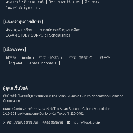
ครุศาสตร์・ศึกษาศาสตร์
วิทยาศาสตร์ชีวภาพ
ศิลปกรรม
วิทยาศาสตร์บูรณาการ
【แนะนำทุนการศึกษา】
ค้นหาทุนการศึกษา
การสมัครขอรับทุนการศึกษา
JAPAN STUDY SUPPORT Scholarships
【เลือกภาษา】
日本語
English
中文（简体字）
中文（繁體字）
한국어
Tiếng Việt
Bahasa Indonesia
ผู้ดูแลเว็บไซต์
เว็บไซต์นี้เป็นเวบที่ดูแลร่วมกันของThe Asian Students Cultural Association&Benesse
Corporation
แผนกสนับสนุนการศึกษานานาชาติ The Asian Students Cultural Association
2-12-13 Hon-Komagome,Bunkyo-Ku, Tokyo 〒113-8462
คอนเซปต์ของเวบไซต์
ติดต่อสอบถาม