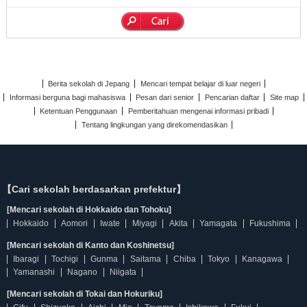
Berita sekolah di Jepang
Mencari tempat belajar di luar negeri
Informasi berguna bagi mahasiswa
Pesan dari senior
Pencarian daftar
Site map
Ketentuan Penggunaan
Pemberitahuan mengenai informasi pribadi
Tentang lingkungan yang direkomendasikan
【Cari sekolah berdasarkan prefektur】
[Mencari sekolah di Hokkaido dan Tohoku]
Hokkaido
Aomori
Iwate
Miyagi
Akita
Yamagata
Fukushima
[Mencari sekolah di Kanto dan Koshinetsu]
Ibaragi
Tochigi
Gunma
Saitama
Chiba
Tokyo
Kanagawa
Yamanashi
Nagano
Niigata
[Mencari sekolah di Tokai dan Hokuriku]