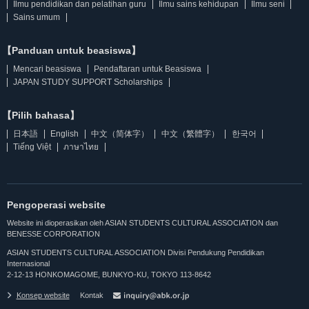
Ilmu pendidikan dan pelatihan guru
Ilmu sains kehidupan
Ilmu seni
Sains umum
【Panduan untuk beasiswa】
Mencari beasiswa
Pendaftaran untuk Beasiswa
JAPAN STUDY SUPPORT Scholarships
【Pilih bahasa】
日本語
English
中文（简体字）
中文（繁體字）
한국어
Tiếng Việt
ภาษาไทย
Pengoperasi website
Website ini dioperasikan oleh ASIAN STUDENTS CULTURAL ASSOCIATION dan
BENESSE CORPORATION
ASIAN STUDENTS CULTURAL ASSOCIATION Divisi Pendukung Pendidikan
Internasional
2-12-13 HONKOMAGOME, BUNKYO-KU, TOKYO 113-8642
Konsep website
Kontak