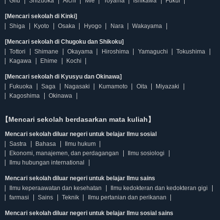
Gifu
Shizuoka
Aichi
Mie
Toyama
Ishikawa
Fukui
[Mencari sekolah di Kinki]
Shiga
Kyoto
Osaka
Hyogo
Nara
Wakayama
[Mencari sekolah di Chugoku dan Shikoku]
Tottori
Shimane
Okayama
Hiroshima
Yamaguchi
Tokushima
Kagawa
Ehime
Kochi
[Mencari sekolah di Kyusyu dan Okinawa]
Fukuoka
Saga
Nagasaki
Kumamoto
Oita
Miyazaki
Kagoshima
Okinawa
【Mencari sekolah berdasarkan mata kuliah】
Mencari sekolah diluar negeri untuk belajar Ilmu sosial
Sastra
Bahasa
Ilmu hukum
Ekonomi, manajemen, dan perdagangan
Ilmu sosiologi
Ilmu hubungan international
Mencari sekolah diluar negeri untuk belajar Ilmu sains
Ilmu keperaawatan dan kesehatan
Ilmu kedokteran dan kedokteran gigi
farmasi
Sains
Teknik
Ilmu pertanian dan perikanan
Mencari sekolah diluar negeri untuk belajar Ilmu sosial sains