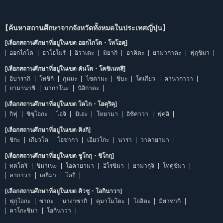
【ค้นหาสถานศึกษาจากจังหวัดทั้งหมดในประเทศญี่ปุ่น】
[เลือกสถานศึกษาที่อยู่ในเขต ฮอกไกโด・โทโฮคุ]
ฮอกไกโด
อาโอโมริ
อิวาเตะ
มิยากิ
อาคิตะ
ยามากาตะ
ฟุกุชิมา
[เลือกสถานศึกษาที่อยู่ในเขต คันโต・โคชิเนทสึ]
อิบารากิ
โทชิกิ
กุนมะ
ไซตามะ
ชิบะ
โตเกียว
คานากาวา
ยามานาชิ
นากาโนะ
นิอิกาตะ
[เลือกสถานศึกษาที่อยู่ในเขต โตไก・โฮคุริคุ]
กิฟุ
ชิซุโอกะ
ไอจิ
มิเอะ
โทยามา
อิชิคาวา
ฟุคุอิ
[เลือกสถานศึกษาที่อยู่ในเขต คิงกิ]
ชิกะ
เกียวโต
โอซากา
เฮียวโกะ
นารา
วาคายามา
[เลือกสถานศึกษาที่อยู่ในเขต ชูโกกุ・ชิโกกุ]
ทตโตริ
ชิมาเนะ
โอคายามา
ฮิโรชิมา
ยามากุจิ
โทคุชิมา
คากาวา
เอฮิมา
โคจิ
[เลือกสถานศึกษาที่อยู่ในเขต คิวชู・โอกินาวา]
ฟุกุโอกะ
ซากะ
นางาซากิ
คุมาโมโตะ
โออิตะ
มิยาซากิ
คาโกะชิมา
โอกินาวา