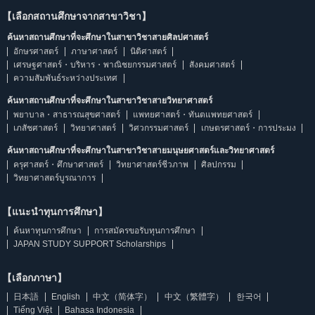
【เลือกสถานศึกษาจากสาขาวิชา】
ค้นหาสถานศึกษาที่จะศึกษาในสาขาวิชาสายศิลปศาสตร์
อักษรศาสตร์
ภาษาศาสตร์
นิติศาสตร์
เศรษฐศาสตร์・บริหาร・พาณิชยกรรมศาสตร์
สังคมศาสตร์
ความสัมพันธ์ระหว่างประเทศ
ค้นหาสถานศึกษาที่จะศึกษาในสาขาวิชาสายวิทยาศาสตร์
พยาบาล・สาธารณสุขศาสตร์
แพทยศาสตร์・ทันตแพทยศาสตร์
เภสัชศาสตร์
วิทยาศาสตร์
วิศวกรรมศาสตร์
เกษตรศาสตร์・การประมง
ค้นหาสถานศึกษาที่จะศึกษาในสาขาวิชาสายมนุษยศาสตร์และวิทยาศาสตร์
ครุศาสตร์・ศึกษาศาสตร์
วิทยาศาสตร์ชีวภาพ
ศิลปกรรม
วิทยาศาสตร์บูรณาการ
【แนะนำทุนการศึกษา】
ค้นหาทุนการศึกษา
การสมัครขอรับทุนการศึกษา
JAPAN STUDY SUPPORT Scholarships
【เลือกภาษา】
日本語
English
中文（简体字）
中文（繁體字）
한국어
Tiếng Việt
Bahasa Indonesia