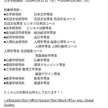
入学手続期間：2019年3月12 日（火）〜2019年3月19日（火）
対象研究科：
■文学研究科 日本文学専攻
■言語文化研究科 言語文化専攻 言語文化コース
言語文化専攻 ビジネス日本語コース
■法学研究科 ビジネス法務専攻
■政治経済学研究科 政治経済学専攻
■経営学研究科 会計学専攻
■人間社会研究科 人間学専攻 臨床心理学コース
人間学専攻 人間行動学コース
人間学専攻 言語聴覚コース
実践福祉学専攻
■仏教学研究科 仏教学専攻
■環境学研究科 環境マネジメント専攻
■工学研究科 数理工学専攻
建築デザイン専攻
■教育学研究科 教育学専攻
■看護学研究科 看護学専攻
たくさんの出願をお待ちしております！！
» ดูข้อมูลสถาบันการศึกษาของมหาวิทยาลัยมุซาชิโนะ คณะ Global
Studies