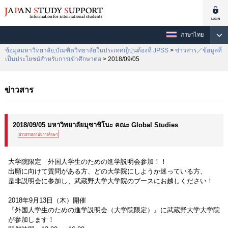
ภาษาไทย
ข้อมูลมหาวิทยาลัย,บัณฑิตวิทยาลัยในประเทศญี่ปุ่นต้องที่ JPSS
>
ข่าวสาร／ข้อมูลที่
เป็นประโยชน์สำหรับการเข้าศึกษาต่อ
> 2018/09/05
ข่าวสาร
2018/09/05 มหาวิทยาลัยมุซาชิโนะ คณะ Global Studies
大学院限定 外国人学生のための進学説明会参加！！
出願に向けて質問がある方、どの大学院にしようか迷っている方、
是非説明会に参加し、武蔵野大学大学院のブースにお越しください！
2018年9月13日（木）開催
『外国人学生のための進学説明会（大学院限定）』に武蔵野大学大学院
が参加します！