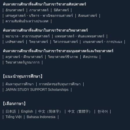
ค้นหาสถานศึกษาที่จะศึกษาในสาขาวิชาสายศิลปศาสตร์
อักษรศาสตร์
ภาษาศาสตร์
นิติศาสตร์
เศรษฐศาสตร์・บริหาร・พาณิชยกรรมศาสตร์
สังคมศาสตร์
ความสัมพันธ์ระหว่างประเทศ
ค้นหาสถานศึกษาที่จะศึกษาในสาขาวิชาสายวิทยาศาสตร์
พยาบาล・สาธารณสุขศาสตร์
แพทยศาสตร์・ทันตแพทยศาสตร์
เภสัชศาสตร์
วิทยาศาสตร์
วิศวกรรมศาสตร์
เกษตรศาสตร์・การประมง
ค้นหาสถานศึกษาที่จะศึกษาในสาขาวิชาสายมนุษยศาสตร์และวิทยาศาสตร์
ครุศาสตร์・ศึกษาศาสตร์
วิทยาศาสตร์ชีวภาพ
ศิลปกรรม
วิทยาศาสตร์บูรณาการ
【แนะนำทุนการศึกษา】
ค้นหาทุนการศึกษา
การสมัครขอรับทุนการศึกษา
JAPAN STUDY SUPPORT Scholarships
【เลือกภาษา】
日本語
English
中文（简体字）
中文（繁體字）
한국어
Tiếng Việt
Bahasa Indonesia