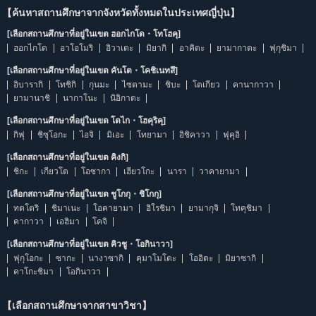
【ค้นหาสถานศึกษาจากจังหวัดทั้งหมดในประเทศญี่ปุ่น】
[เลือกสถานศึกษาที่อยู่ในเขต ฮอกไกโด・โทโฮคุ]
ฮอกไกโด
อาโอโมริ
อิวาเตะ
มิยากิ
อาคิตะ
ยามากาตะ
ฟุกุชิมา
[เลือกสถานศึกษาที่อยู่ในเขต คันโต・โคชิเนทสึ]
อิบารากิ
โทชิกิ
กุนมะ
ไซตามะ
ชิบะ
โตเกียว
คานากาวา
ยามานาชิ
นากาโนะ
นิอิกาตะ
[เลือกสถานศึกษาที่อยู่ในเขต โตไก・โฮคุริคุ]
กิฟุ
ชิซุโอกะ
ไอจิ
มิเอะ
โทยามา
อิชิคาวา
ฟุคุอิ
[เลือกสถานศึกษาที่อยู่ในเขต คิงกิ]
ชิกะ
เกียวโต
โอซากา
เฮียวโกะ
นารา
วาคายามา
[เลือกสถานศึกษาที่อยู่ในเขต ชูโกกุ・ชิโกกุ]
ทตโตริ
ชิมาเนะ
โอคายามา
ฮิโรชิมา
ยามากุจิ
โทคุชิมา
คากาวา
เอฮิมา
โคจิ
[เลือกสถานศึกษาที่อยู่ในเขต คิวชู・โอกินาวา]
ฟุกุโอกะ
ซากะ
นางาซากิ
คุมาโมโตะ
โออิตะ
มิยาซากิ
คาโกะชิมา
โอกินาวา
【เลือกสถานศึกษาจากสาขาวิชา】