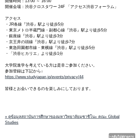
開催時間：13:00 ～ 16:00
開催会場：渋谷クロスタワー 24F 「アクセス渋谷フォーラム」
アクセス
・JR各線『渋谷』駅より徒歩5分
・東京メトロ半蔵門線・副都心線『渋谷』駅より徒歩5分
・銀座線『渋谷』駅より徒歩3分
・京王井の頭線『渋谷』駅より徒歩7分
・東急田園都市線・東横線『渋谷』駅より徒歩5分
・「渋谷ヒカリエ」より徒歩1分
大学院進学を考えている方は是非ご参加ください。
参加登録は下記から↓
https://www.studyjapan.jp/events/privacy/44
皆様とお会いできるのを楽しみにしております。
» ดูข้อมูลสถาบันการศึกษาของมหาวิทยาลัยมุซาชิโนะ คณะ Global
Studies