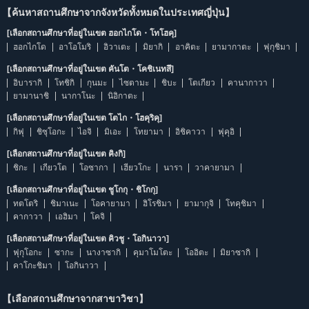
【ค้นหาสถานศึกษาจากจังหวัดทั้งหมดในประเทศญี่ปุ่น】
[เลือกสถานศึกษาที่อยู่ในเขต ฮอกไกโด・โทโฮคุ]
ฮอกไกโด
อาโอโมริ
อิวาเตะ
มิยากิ
อาคิตะ
ยามากาตะ
ฟุกุชิมา
[เลือกสถานศึกษาที่อยู่ในเขต คันโต・โคชิเนทสึ]
อิบารากิ
โทชิกิ
กุนมะ
ไซตามะ
ชิบะ
โตเกียว
คานากาวา
ยามานาชิ
นากาโนะ
นิอิกาตะ
[เลือกสถานศึกษาที่อยู่ในเขต โตไก・โฮคุริคุ]
กิฟุ
ชิซุโอกะ
ไอจิ
มิเอะ
โทยามา
อิชิคาวา
ฟุคุอิ
[เลือกสถานศึกษาที่อยู่ในเขต คิงกิ]
ชิกะ
เกียวโต
โอซากา
เฮียวโกะ
นารา
วาคายามา
[เลือกสถานศึกษาที่อยู่ในเขต ชูโกกุ・ชิโกกุ]
ทตโตริ
ชิมาเนะ
โอคายามา
ฮิโรชิมา
ยามากุจิ
โทคุชิมา
คากาวา
เอฮิมา
โคจิ
[เลือกสถานศึกษาที่อยู่ในเขต คิวชู・โอกินาวา]
ฟุกุโอกะ
ซากะ
นางาซากิ
คุมาโมโตะ
โออิตะ
มิยาซากิ
คาโกะชิมา
โอกินาวา
【เลือกสถานศึกษาจากสาขาวิชา】