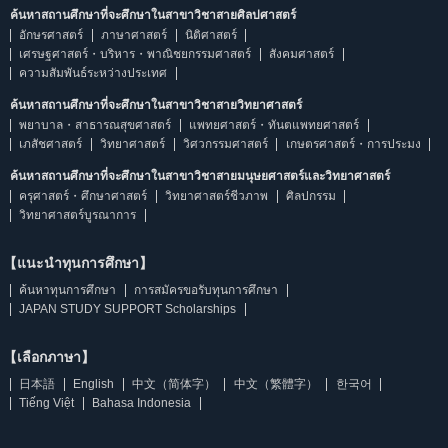
ค้นหาสถานศึกษาที่จะศึกษาในสาขาวิชาสายศิลปศาสตร์
อักษรศาสตร์
ภาษาศาสตร์
นิติศาสตร์
เศรษฐศาสตร์・บริหาร・พาณิชยกรรมศาสตร์
สังคมศาสตร์
ความสัมพันธ์ระหว่างประเทศ
ค้นหาสถานศึกษาที่จะศึกษาในสาขาวิชาสายวิทยาศาสตร์
พยาบาล・สาธารณสุขศาสตร์
แพทยศาสตร์・ทันตแพทยศาสตร์
เภสัชศาสตร์
วิทยาศาสตร์
วิศวกรรมศาสตร์
เกษตรศาสตร์・การประมง
ค้นหาสถานศึกษาที่จะศึกษาในสาขาวิชาสายมนุษยศาสตร์และวิทยาศาสตร์
ครุศาสตร์・ศึกษาศาสตร์
วิทยาศาสตร์ชีวภาพ
ศิลปกรรม
วิทยาศาสตร์บูรณาการ
【แนะนำทุนการศึกษา】
ค้นหาทุนการศึกษา
การสมัครขอรับทุนการศึกษา
JAPAN STUDY SUPPORT Scholarships
【เลือกภาษา】
日本語
English
中文（简体字）
中文（繁體字）
한국어
Tiếng Việt
Bahasa Indonesia