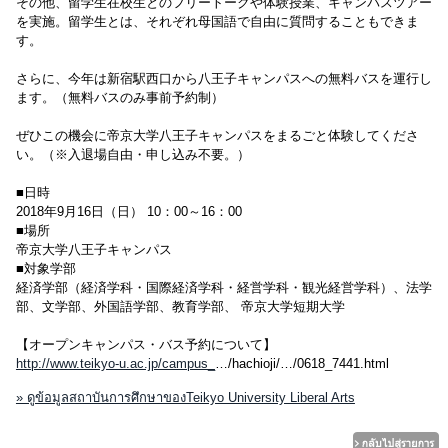
その他、留学生在校生とのフリートークや体験授業、キャンパスツアー
を実施。留学生とは、それぞれ母国語で自由に質問することもできま
す。
さらに、今年は新宿駅西口から八王子キャンパスへの無料バスを運行し
ます。（無料バスのみ事前予約制）
ぜひこの機会に帝京大学八王子キャンパスをまるごと体験してくださ
い。（※入退場自由・申し込み不要。）
■日時
2018年9月16日（日） 10：00～16：00
■場所
帝京大学八王子キャンパス
■対象学部
経済学部（経済学科・国際経済学科・経営学科・観光経営学科）、法学
部、文学部、外国語学部、教育学部、 帝京大学短期大学
【オープンキャンパス・バス予約について】
http://www.teikyo-u.ac.jp/campus_
…/hachioji/…/0618_7441.html
» ดูข้อมูลสถาบันการศึกษาของTeikyo University Liberal Arts