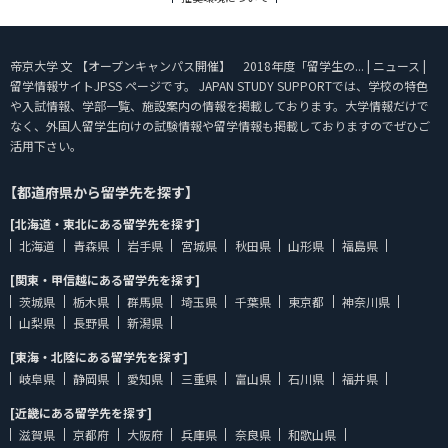
帝京大学 文 【オープンキャンパス開催】 2018年度「留学生の... | ニュース |
留学情報サイトJPSS ページです。 JAPAN STUDY SUPPORTでは、学校の特色
や入試情報、学部一覧、施設案内の情報を掲載しております。大学情報だけで
なく、外国人留学生向けの試験情報や留学情報も掲載しておりますのでぜひご
活用下さい。
【都道府県から留学先を探す】
[北海道・東北にある留学先を探す]
北海道
青森県
岩手県
宮城県
秋田県
山形県
福島県
[関東・甲信越にある留学先を探す]
茨城県
栃木県
群馬県
埼玉県
千葉県
東京都
神奈川県
山梨県
長野県
新潟県
[東海・北陸にある留学先を探す]
岐阜県
静岡県
愛知県
三重県
富山県
石川県
福井県
[近畿にある留学先を探す]
滋賀県
京都府
大阪府
兵庫県
奈良県
和歌山県