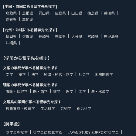
[中国・四国にある留学先を探す]
鳥取県
島根県
岡山県
広島県
山口県
徳島県
香川県
愛媛県
高知県
[九州・沖縄にある留学先を探す]
福岡県
佐賀県
長崎県
熊本県
大分県
宮崎県
鹿児島県
沖縄県
【学問から留学先を探す】
文系の学問が学べる留学先を探す
文学
語学
法学
経済・経営・商学
社会学
国際関係学
理系の学問が学べる留学先を探す
看護・保健学
医・歯学
薬学
理学
工学
農・水産学
文理系の学問が学べる留学先を探す
教員養成・教育学
生活科学
芸術学
総合科学
【奨学金】
奨学金を探す
奨学金に応募する
JAPAN STUDY SUPPORT奨学金