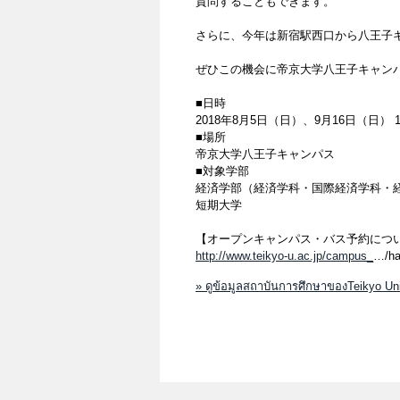
質問することもできます。
さらに、今年は新宿駅西口から八王子
ぜひこの機会に帝京大学八王子キャン
■日時
2018年8月5日（日）、9月16日（日） 1
■場所
帝京大学八王子キャンパス
■対象学部
経済学部（経済学科・国際経済学科・
短期大学
【オープンキャンパス・バス予約につ
http://www.teikyo-u.ac.jp/campus_
…/ha
» ดูข้อมูลสถาบันการศึกษาของTeikyo Univ