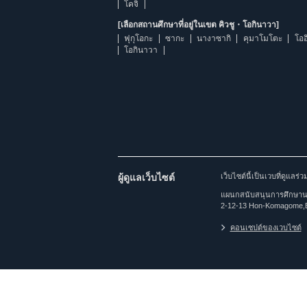
โคจิ
[เลือกสถานศึกษาที่อยู่ในเขต คิวชู・โอกินาวา]
ฟุกุโอกะ
ซากะ
นางาซากิ
คุมาโมโตะ
โออ
โอกินาวา
ผู้ดูแลเว็บไซต์
เว็บไซต์นี้เป็นเวบที่ดูแล
แผนกสนับสนุนการศึกษานาน
2-12-13 Hon-Komagome,
คอนเซปต์ของเวบไซต์