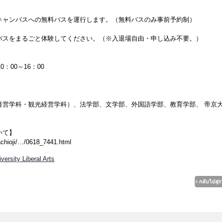
キャンパスへの無料バスを運行します。（無料バスのみ事前予約制）
パスをまるごと体験してください。（※入退場自由・申し込み不要。）
0：00～16：00
経営学科・観光経営学科）、法学部、文学部、外国語学部、教育学部、 帝京
いて】
chioji/…/0618_7441.html
ersity Liberal Arts