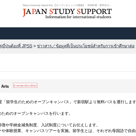
Teikyo University Liberal Arts 【オープンキャンパス開催】 2018年度「留学生の...
ี่ปุ่นต้องที่ JPSS
>
ข่าวสาร／ข้อมูลที่เป็นประโยชน์สำหรับการเข้าศึกษาต่อ
l Arts
年度「留学生のためのオープンキャンパス」で新宿駅より無料バスを運行しま
のためのオープンキャンパスを行います。
特徴や学納金減免制度、入試制度についてお伝えします。
クや体験授業、キャンパスツアーを実施。留学生とは、それぞれ母国語で自由