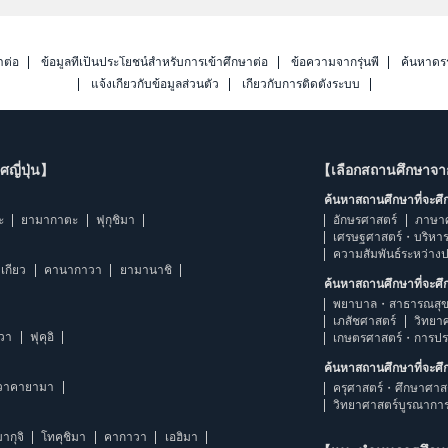
าต่อ
ข้อมูลที่เป็นประโยชน์สำหรับการเข้าศึกษาต่อ
ข้อความจากรุ่นพี่
ค้นหาดร
แจ้งเกี่ยวกับข้อมูลส่วนตัว
เกี่ยวกับการติดตั้งระบบ
ญี่ปุ่น】
【เลือกสถานศึกษาจ
ค้นหาสถานศึกษาที่จะศ
ะ
ยามากาตะ
ฟุกุชิมา
อักษรศาสตร์
ภาษา
เศรษฐศาสตร์・บริหา
ความสัมพันธ์ระหว่าง
เกียว
คานากาวา
ยามานาชิ
ค้นหาสถานศึกษาที่จะศ
พยาบาล・สาธารณสุข
เภสัชศาสตร์
วิทยา
าวา
ฟุคุอิ
เกษตรศาสตร์・การป
ค้นหาสถานศึกษาที่จะศ
วาคายามา
ครุศาสตร์・ศึกษาศาส
วิทยาศาสตร์บูรณากา
ากุจิ
โทคุชิมา
คากาวา
เอฮิมา