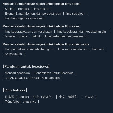
Mencari sekolah diluar negeri untuk belajar Ilmu sosial
Sastra
Bahasa
Ilmu hukum
Ekonomi, manajemen, dan perdagangan
Ilmu sosiologi
Ilmu hubungan international
Mencari sekolah diluar negeri untuk belajar Ilmu sains
Ilmu keperaawatan dan kesehatan
Ilmu kedokteran dan kedokteran gigi
farmasi
Sains
Teknik
Ilmu pertanian dan perikanan
Mencari sekolah diluar negeri untuk belajar Ilmu sosial sains
Ilmu pendidikan dan pelatihan guru
Ilmu sains kehidupan
Ilmu seni
Sains umum
【Panduan untuk beasiswa】
Mencari beasiswa
Pendaftaran untuk Beasiswa
JAPAN STUDY SUPPORT Scholarships
【Pilih bahasa】
日本語
English
中文（简体字）
中文（繁體字）
한국어
Tiếng Việt
ภาษาไทย