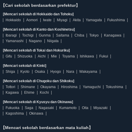
【Cari sekolah berdasarkan prefektur】
[Mencari sekolah di Hokkaido dan Tohoku]
Hokkaido
Aomori
Iwate
Miyagi
Akita
Yamagata
Fukushima
[Mencari sekolah di Kanto dan Koshinetsu]
Ibaragi
Tochigi
Gunma
Saitama
Chiba
Tokyo
Kanagawa
Yamanashi
Nagano
Niigata
[Mencari sekolah di Tokai dan Hokuriku]
Gifu
Shizuoka
Aichi
Mie
Toyama
Ishikawa
Fukui
[Mencari sekolah di Kinki]
Shiga
Kyoto
Osaka
Hyogo
Nara
Wakayama
[Mencari sekolah di Chugoku dan Shikoku]
Tottori
Shimane
Okayama
Hiroshima
Yamaguchi
Tokushima
Kagawa
Ehime
Kochi
[Mencari sekolah di Kyusyu dan Okinawa]
Fukuoka
Saga
Nagasaki
Kumamoto
Oita
Miyazaki
Kagoshima
Okinawa
【Mencari sekolah berdasarkan mata kuliah】