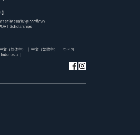
ษา】
การสมัครขอรับทุนการศึกษา
ORT Scholarships
中文（简体字）
中文（繁體字）
한국어
 Indonesia