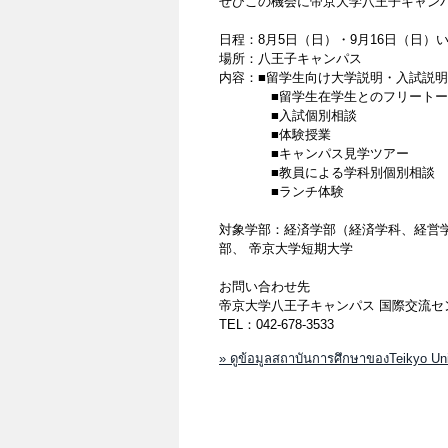
ぜひこの機会に帝京大学八王子キャン
日程：8月5日（日）・9月16日（日）いず
場所：八王子キャンパス
内容：■留学生向け大学説明・入試説
■留学生在学生とのフリートー
■入試個別相談
■体験授業
■キャンパス見学ツアー
■教員による学科別個別相談
■ランチ体験
対象学部：経済学部（経済学科、経営
部、 帝京大学短期大学
お問い合わせ先
帝京大学八王子キャンパス 国際交流セ
TEL：042-678-3533
» ดูข้อมูลสถาบันการศึกษาของTeikyo Univ