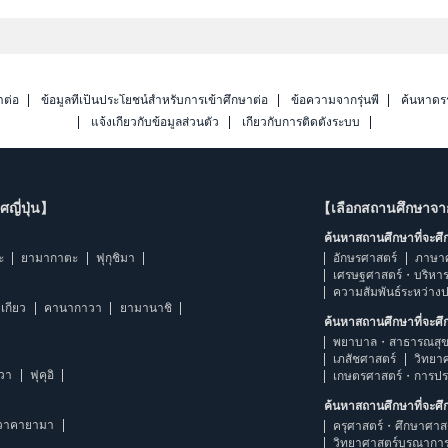
าต่อ
ข้อมูลที่เป็นประโยชน์สำหรับการเข้าศึกษาต่อ
ข้อความจากรุ่นพี่
ค้นหาดร
แจ้งเกี่ยวกับข้อมูลส่วนตัว
เกี่ยวกับการติดตั้งระบบ
ญี่ปุ่น】
【เลือกสถานศึกษาจ
ค้นหาสถานศึกษาที่จะศ
ะ
ยามากาตะ
ฟุกุชิมา
อักษรศาสตร์
ภาษา
เศรษฐศาสตร์・บริหา
ความสัมพันธ์ระหว่าง
เกียว
คานากาวา
ยามานาชิ
ค้นหาสถานศึกษาที่จะศ
พยาบาล・สาธารณสุข
เภสัชศาสตร์
วิทยา
าวา
ฟุคุอิ
เกษตรศาสตร์・การป
ค้นหาสถานศึกษาที่จะศ
วาคายามา
ครุศาสตร์・ศึกษาศาส
วิทยาศาสตร์บูรณากา