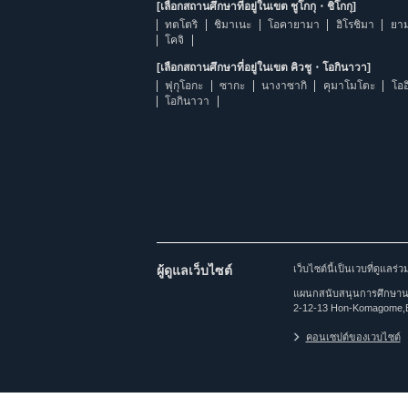
[เลือกสถานศึกษาที่อยู่ในเขต ชูโกกุ・ชิโกกุ]
ทตโตริ
ชิมาเนะ
โอคายามา
ฮิโรชิมา
ยาม
โคจิ
[เลือกสถานศึกษาที่อยู่ในเขต คิวชู・โอกินาวา]
ฟุกุโอกะ
ซากะ
นางาซากิ
คุมาโมโตะ
โออ
โอกินาวา
ผู้ดูแลเว็บไซต์
เว็บไซต์นี้เป็นเวบที่ดูแล
แผนกสนับสนุนการศึกษานาน
2-12-13 Hon-Komagome,
คอนเซปต์ของเวบไซต์