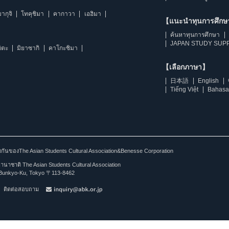
ากุจิ
โทคุชิมา
คากาวา
เอฮิมา
【แนะนำทุนการศึก
ค้นหาทุนการศึกษา
JAPAN STUDY SUPP
ิตะ
มิยาซากิ
คาโกะชิมา
【เลือกภาษา】
日本語
English
Tiếng Việt
Bahasa
ร่วมกันของThe Asian Students Cultural Association&Benesse Corporation
าชาติ The Asian Students Cultural Association
Bunkyo-Ku, Tokyo 〒113-8462
ติดต่อสอบถาม