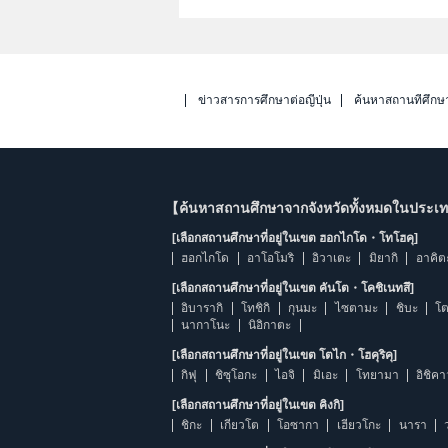
ข่าวสารการศึกษาต่อญี่ปุ่น
ค้นหาสถานที่ศึกษ
【ค้นหาสถานศึกษาจากจังหวัดทั้งหมดในประเทศ
[เลือกสถานศึกษาที่อยู่ในเขต ฮอกไกโด・โทโฮคุ]
ฮอกไกโด
อาโอโมริ
อิวาเตะ
มิยากิ
อาคิต
[เลือกสถานศึกษาที่อยู่ในเขต คันโต・โคชิเนทสึ]
อิบารากิ
โทชิกิ
กุนมะ
ไซตามะ
ชิบะ
โต
นากาโนะ
นิอิกาตะ
[เลือกสถานศึกษาที่อยู่ในเขต โตไก・โฮคุริคุ]
กิฟุ
ชิซุโอกะ
ไอจิ
มิเอะ
โทยามา
อิชิค
[เลือกสถานศึกษาที่อยู่ในเขต คิงกิ]
ชิกะ
เกียวโต
โอซากา
เฮียวโกะ
นารา