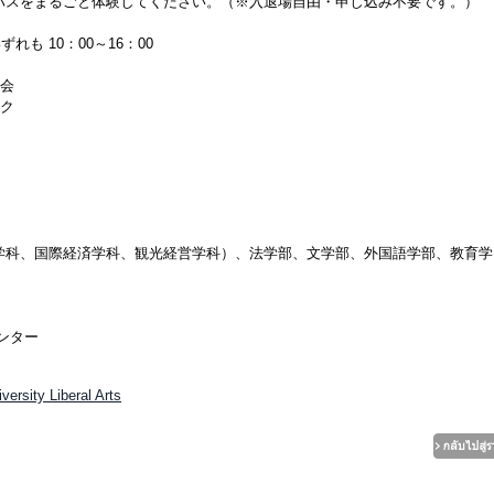
パスをまるごと体験してください。（※入退場自由・申し込み不要です。）
れも 10：00～16：00
明会
ク
学科、国際経済学科、観光経営学科）、法学部、文学部、外国語学部、教育学
ンター
ersity Liberal Arts