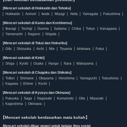
[Mencari sekolah di Hokkaido dan Tohoku]
Hokkaido
Aomori
Iwate
Miyagi
Akita
Yamagata
Fukushima
[Mencari sekolah di Kanto dan Koshinetsu]
Ibaragi
Tochigi
Gunma
Saitama
Chiba
Tokyo
Kanagawa
Yamanashi
Nagano
Niigata
[Mencari sekolah di Tokai dan Hokuriku]
Gifu
Shizuoka
Aichi
Mie
Toyama
Ishikawa
Fukui
[Mencari sekolah di Kinki]
Shiga
Kyoto
Osaka
Hyogo
Nara
Wakayama
[Mencari sekolah di Chugoku dan Shikoku]
Tottori
Shimane
Okayama
Hiroshima
Yamaguchi
Tokushima
Kagawa
Ehime
Kochi
[Mencari sekolah di Kyusyu dan Okinawa]
Fukuoka
Saga
Nagasaki
Kumamoto
Oita
Miyazaki
Kagoshima
Okinawa
【Mencari sekolah berdasarkan mata kuliah】
Mencari sekolah diluar negeri untuk belajar Ilmu sosial