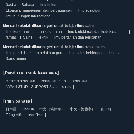
Sastra
Bahasa
Ilmu hukum
Ekonomi, manajemen, dan perdagangan
Ilmu sosiologi
Ilmu hubungan international
Mencari sekolah diluar negeri untuk belajar Ilmu sains
Ilmu keperaawatan dan kesehatan
Ilmu kedokteran dan kedokteran gigi
farmasi
Sains
Teknik
Ilmu pertanian dan perikanan
Mencari sekolah diluar negeri untuk belajar Ilmu sosial sains
Ilmu pendidikan dan pelatihan guru
Ilmu sains kehidupan
Ilmu seni
Sains umum
【Panduan untuk beasiswa】
Mencari beasiswa
Pendaftaran untuk Beasiswa
JAPAN STUDY SUPPORT Scholarships
【Pilih bahasa】
日本語
English
中文（简体字）
中文（繁體字）
한국어
Tiếng Việt
ภาษาไทย