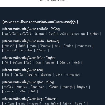
เกี่ยวกับการติดตั้งระบบ
【ค้นหาสถานศึกษาจากจังหวัดทั้งหมดในประเทศญี่ปุ่น】
[เลือกสถานศึกษาที่อยู่ในเขต ฮอกไกโด・โทโฮคุ]
ฮอกไกโด
อาโอโมริ
อิวาเตะ
มิยากิ
อาคิตะ
ยามากาตะ
ฟุกุชิมา
[เลือกสถานศึกษาที่อยู่ในเขต คันโต・โคชิเนทสึ]
อิบารากิ
โทชิกิ
กุนมะ
ไซตามะ
ชิบะ
โตเกียว
คานากาวา
ยามานาชิ
นากาโนะ
นิอิกาตะ
[เลือกสถานศึกษาที่อยู่ในเขต โตไก・โฮคุริคุ]
กิฟุ
ชิซุโอกะ
ไอจิ
มิเอะ
โทยามา
อิชิคาวา
ฟุคุอิ
[เลือกสถานศึกษาที่อยู่ในเขต คิงกิ]
ชิกะ
เกียวโต
โอซากา
เฮียวโกะ
นารา
วาคายามา
[เลือกสถานศึกษาที่อยู่ในเขต ชูโกกุ・ชิโกกุ]
ทตโตริ
ชิมาเนะ
โอคายามา
ฮิโรชิมา
ยามากุจิ
โทคุชิมา
คากาวา
เอฮิมา
โคจิ
[เลือกสถานศึกษาที่อยู่ในเขต คิวชู・โอกินาวา]
ฟุกุโอกะ
ซากะ
นางาซากิ
คุมาโมโตะ
โออิตะ
มิยาซากิ