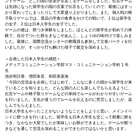
ントゲーム、どこの国の音楽かをあてるゲームをしました。伝言ゲーム
は先頭になった留学生の国の言葉で伝言をしていくので、最後にはすっ
かり変わってしまったりして大変盛り上がりました。また、個人戦の椅
子取りゲームでは、賞品の学食の食券をかけての戦いで、1 位は留学生
の女子、2 位は日本人学生の女子でした。
ゲームの後は、餅つき体験をしました。ほとんどの留学生が初めての体
験で、自分でついた餅をきなこやあんこ、しょうゆの味付けで楽しみま
した。最後に、国際交流センターの教職員も参加して立食パーティを行
いましたが、すっかり打ち解けた様子で親交を深めました。
＜企画した日本人学生の感想＞
メディアコミュニケーション学部マス・コミュニケーション学科 1 年
生
池谷明日香、増田朱音、和田美菜海
「今回の交流会を企画してはじめて、こんなに多くの国から留学生が来
ていることを知りました。どんな国の人にも楽しんでもらえるように、
伝言ゲームや椅子取りゲームなどの単純でルールがわかりやすいゲーム
を行いました。文化が違うのでルールを伝えるのに苦労しましたが、楽
しんでもらえました。
日本人学生もやったことがないようなことをしようと思い、メインイベ
ントに餅つきを行いました。留学生も日本人学生も交じって順番に餅を
つき、なかなか大変でしたが美味しいお餅ができました。ゲームや餅つ
きなどを通して交流を深めることができたのではないかと思います」