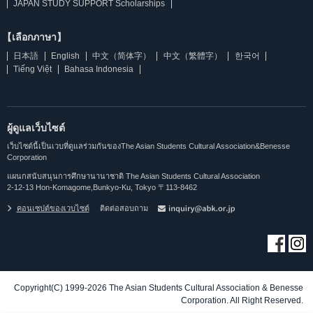
JAPAN STUDY SUPPORT Scholarships
【เลือกภาษา】
日本語
English
中文（简体字）
中文（繁體字）
한국어
Tiếng Việt
Bahasa Indonesia
ผู้ดูแลเว็บไซต์
เว็บไซต์นี้เป็นเวบที่ดูแลร่วมกันของThe Asian Students Cultural Association&Benesse
Corporation
แผนกสนับสนุนการศึกษานานาชาติ The Asian Students Cultural Association
2-12-13 Hon-Komagome,Bunkyo-Ku, Tokyo 〒113-8462
คอนเซปต์ของเวบไซต์
ติดต่อสอบถาม
Copyright(C) 1999-2026 The Asian Students Cultural Association & Benesse
Corporation. All Right Reserved.