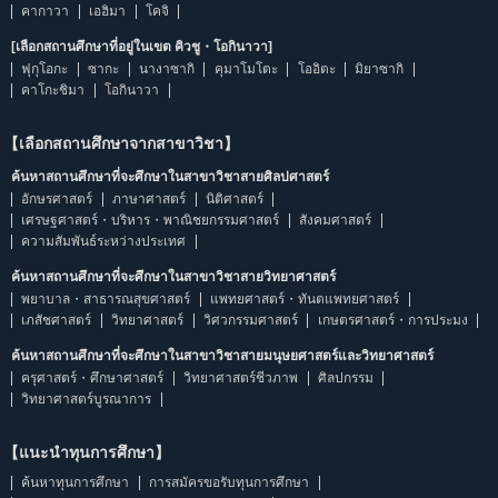
คากาวา
เอฮิมา
โคจิ
[เลือกสถานศึกษาที่อยู่ในเขต คิวชู・โอกินาวา]
ฟุกุโอกะ
ซากะ
นางาซากิ
คุมาโมโตะ
โออิตะ
มิยาซากิ
คาโกะชิมา
โอกินาวา
【เลือกสถานศึกษาจากสาขาวิชา】
ค้นหาสถานศึกษาที่จะศึกษาในสาขาวิชาสายศิลปศาสตร์
อักษรศาสตร์
ภาษาศาสตร์
นิติศาสตร์
เศรษฐศาสตร์・บริหาร・พาณิชยกรรมศาสตร์
สังคมศาสตร์
ความสัมพันธ์ระหว่างประเทศ
ค้นหาสถานศึกษาที่จะศึกษาในสาขาวิชาสายวิทยาศาสตร์
พยาบาล・สาธารณสุขศาสตร์
แพทยศาสตร์・ทันตแพทยศาสตร์
เภสัชศาสตร์
วิทยาศาสตร์
วิศวกรรมศาสตร์
เกษตรศาสตร์・การประมง
ค้นหาสถานศึกษาที่จะศึกษาในสาขาวิชาสายมนุษยศาสตร์และวิทยาศาสตร์
ครุศาสตร์・ศึกษาศาสตร์
วิทยาศาสตร์ชีวภาพ
ศิลปกรรม
วิทยาศาสตร์บูรณาการ
【แนะนำทุนการศึกษา】
ค้นหาทุนการศึกษา
การสมัครขอรับทุนการศึกษา