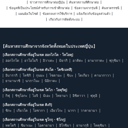
ข่าวสารการศึกษาต่อญี่ปุ่น
ค้นหาสถานที่ศึกษาต่อ
ข้อมูลที่เป็นประโยชน์สำหรับการเข้าศึกษาต่อ
ข้อความจากรุ่นพี่
ค้นหาดรรชนี
แผนผังเว็บไซต์
ข้อตกลงการใช้บริการ
แจ้งเกี่ยวกับข้อมูลส่วนตัว
เกี่ยวกับการติดตั้งระบบ
【ค้นหาสถานศึกษาจากจังหวัดทั้งหมดในประเทศญี่ปุ่น】
[เลือกสถานศึกษาที่อยู่ในเขต ฮอกไกโด・โทโฮคุ]
ฮอกไกโด
อาโอโมริ
อิวาเตะ
มิยากิ
อาคิตะ
ยามากาตะ
ฟุกุชิมา
[เลือกสถานศึกษาที่อยู่ในเขต คันโต・โคชิเนทสึ]
อิบารากิ
โทชิกิ
กุนมะ
ไซตามะ
ชิบะ
โตเกียว
คานากาวา
ยามานาชิ
นากาโนะ
นิอิกาตะ
[เลือกสถานศึกษาที่อยู่ในเขต โตไก・โฮคุริคุ]
กิฟุ
ชิซุโอกะ
ไอจิ
มิเอะ
โทยามา
อิชิคาวา
ฟุคุอิ
[เลือกสถานศึกษาที่อยู่ในเขต คิงกิ]
ชิกะ
เกียวโต
โอซากา
เฮียวโกะ
นารา
วาคายามา
[เลือกสถานศึกษาที่อยู่ในเขต ชูโกกุ・ชิโกกุ]
ทตโตริ
ชิมาเนะ
โอคายามา
ฮิโรชิมา
ยามากุจิ
โทคุชิมา