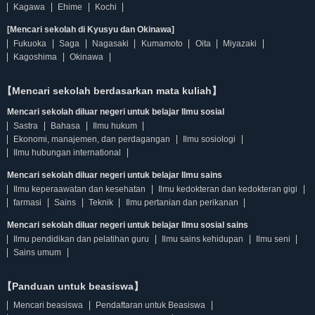
Kagawa
Ehime
Kochi
[Mencari sekolah di Kyusyu dan Okinawa]
Fukuoka
Saga
Nagasaki
Kumamoto
Oita
Miyazaki
Kagoshima
Okinawa
【Mencari sekolah berdasarkan mata kuliah】
Mencari sekolah diluar negeri untuk belajar Ilmu sosial
Sastra
Bahasa
Ilmu hukum
Ekonomi, manajemen, dan perdagangan
Ilmu sosiologi
Ilmu hubungan international
Mencari sekolah diluar negeri untuk belajar Ilmu sains
Ilmu keperaawatan dan kesehatan
Ilmu kedokteran dan kedokteran gigi
farmasi
Sains
Teknik
Ilmu pertanian dan perikanan
Mencari sekolah diluar negeri untuk belajar Ilmu sosial sains
Ilmu pendidikan dan pelatihan guru
Ilmu sains kehidupan
Ilmu seni
Sains umum
【Panduan untuk beasiswa】
Mencari beasiswa
Pendaftaran untuk Beasiswa