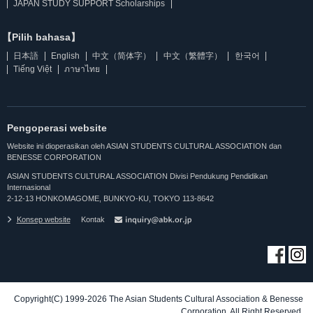
JAPAN STUDY SUPPORT Scholarships
【Pilih bahasa】
日本語
English
中文（简体字）
中文（繁體字）
한국어
Tiếng Việt
ภาษาไทย
Pengoperasi website
Website ini dioperasikan oleh ASIAN STUDENTS CULTURAL ASSOCIATION dan
BENESSE CORPORATION
ASIAN STUDENTS CULTURAL ASSOCIATION Divisi Pendukung Pendidikan
Internasional
2-12-13 HONKOMAGOME, BUNKYO-KU, TOKYO 113-8642
Konsep website
Kontak
Copyright(C) 1999-2026 The Asian Students Cultural Association & Benesse
Corporation. All Right Reserved.