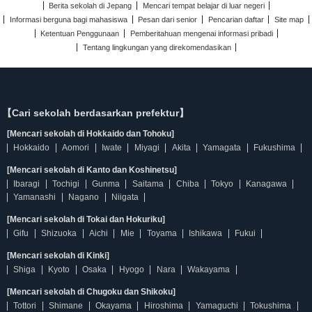
Berita sekolah di Jepang
Mencari tempat belajar di luar negeri
Informasi berguna bagi mahasiswa
Pesan dari senior
Pencarian daftar
Site map
Ketentuan Penggunaan
Pemberitahuan mengenai informasi pribadi
Tentang lingkungan yang direkomendasikan
【Cari sekolah berdasarkan prefektur】
[Mencari sekolah di Hokkaido dan Tohoku]
Hokkaido
Aomori
Iwate
Miyagi
Akita
Yamagata
Fukushima
[Mencari sekolah di Kanto dan Koshinetsu]
Ibaragi
Tochigi
Gunma
Saitama
Chiba
Tokyo
Kanagawa
Yamanashi
Nagano
Niigata
[Mencari sekolah di Tokai dan Hokuriku]
Gifu
Shizuoka
Aichi
Mie
Toyama
Ishikawa
Fukui
[Mencari sekolah di Kinki]
Shiga
Kyoto
Osaka
Hyogo
Nara
Wakayama
[Mencari sekolah di Chugoku dan Shikoku]
Tottori
Shimane
Okayama
Hiroshima
Yamaguchi
Tokushima