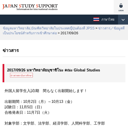
ภาษาไทย
ข้อมูลมหาวิทยาลัย,บัณฑิตวิทยาลัยในประเทศญี่ปุ่นต้องที่ JPSS
>
ข่าวสาร／ข้อมูลที่
เป็นประโยชน์สำหรับการเข้าศึกษาต่อ
> 2017/09/26
ข่าวสาร
2017/09/26 มหาวิทยาลัยมุซาชิโนะ คณะ Global Studies
外国人留学生入試Ⅰ期 間もなく出願開始します！
出願期間：10月2日（月）～10月13（金）
試験日：11月5日（日）
合格発表日：11月7日（火）
対象学部：文学部、法学部、経済学部、人間科学部、工学部