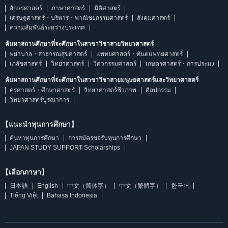
อักษรศาสตร์
ภาษาศาสตร์
นิติศาสตร์
เศรษฐศาสตร์・บริหาร・พาณิชยกรรมศาสตร์
สังคมศาสตร์
ความสัมพันธ์ระหว่างประเทศ
ค้นหาสถานศึกษาที่จะศึกษาในสาขาวิชาสายวิทยาศาสตร์
พยาบาล・สาธารณสุขศาสตร์
แพทยศาสตร์・ทันตแพทยศาสตร์
เภสัชศาสตร์
วิทยาศาสตร์
วิศวกรรมศาสตร์
เกษตรศาสตร์・การประมง
ค้นหาสถานศึกษาที่จะศึกษาในสาขาวิชาสายมนุษยศาสตร์และวิทยาศาสตร์
ครุศาสตร์・ศึกษาศาสตร์
วิทยาศาสตร์ชีวภาพ
ศิลปกรรม
วิทยาศาสตร์บูรณาการ
【แนะนำทุนการศึกษา】
ค้นหาทุนการศึกษา
การสมัครขอรับทุนการศึกษา
JAPAN STUDY SUPPORT Scholarships
【เลือกภาษา】
日本語
English
中文（简体字）
中文（繁體字）
한국어
Tiếng Việt
Bahasa Indonesia