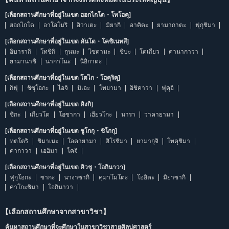
[เลือกสถานศึกษาที่อยู่ในเขต ฮอกไกโด・โทโฮคุ]
ฮอกไกโด
อาโอโมริ
อิวาเตะ
มิยากิ
อาคิตะ
ยามากาตะ
ฟุกุชิมา
[เลือกสถานศึกษาที่อยู่ในเขต คันโต・โคชิเนทสึ]
อิบารากิ
โทชิกิ
กุนมะ
ไซตามะ
ชิบะ
โตเกียว
คานากาวา
ยามานาชิ
นากาโนะ
นิอิกาตะ
[เลือกสถานศึกษาที่อยู่ในเขต โตไก・โฮคุริคุ]
กิฟุ
ชิซุโอกะ
ไอจิ
มิเอะ
โทยามา
อิชิคาวา
ฟุคุอิ
[เลือกสถานศึกษาที่อยู่ในเขต คิงกิ]
ชิกะ
เกียวโต
โอซากา
เฮียวโกะ
นารา
วาคายามา
[เลือกสถานศึกษาที่อยู่ในเขต ชูโกกุ・ชิโกกุ]
ทตโตริ
ชิมาเนะ
โอคายามา
ฮิโรชิมา
ยามากุจิ
โทคุชิมา
คากาวา
เอฮิมา
โคจิ
[เลือกสถานศึกษาที่อยู่ในเขต คิวชู・โอกินาวา]
ฟุกุโอกะ
ซากะ
นางาซากิ
คุมาโมโตะ
โออิตะ
มิยาซากิ
คาโกะชิมา
โอกินาวา
【เลือกสถานศึกษาจากสาขาวิชา】
ค้นหาสถานศึกษาที่จะศึกษาในสาขาวิชาสายศิลปศาสตร์