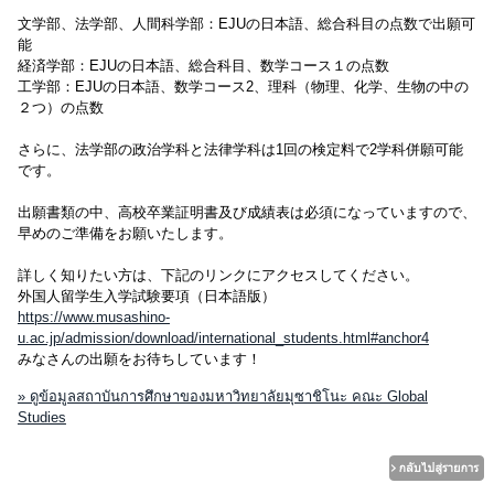
文学部、法学部、人間科学部：EJUの日本語、総合科目の点数で出願可
能
経済学部：EJUの日本語、総合科目、数学コース１の点数
工学部：EJUの日本語、数学コース2、理科（物理、化学、生物の中の
２つ）の点数
さらに、法学部の政治学科と法律学科は1回の検定料で2学科併願可能
です。
出願書類の中、高校卒業証明書及び成績表は必須になっていますので、
早めのご準備をお願いたします。
詳しく知りたい方は、下記のリンクにアクセスしてください。
外国人留学生入学試験要項（日本語版）
https://www.musashino-
u.ac.jp/admission/download/international_students.html#anchor4
みなさんの出願をお待ちしています！
» ดูข้อมูลสถาบันการศึกษาของมหาวิทยาลัยมุซาชิโนะ คณะ Global
Studies