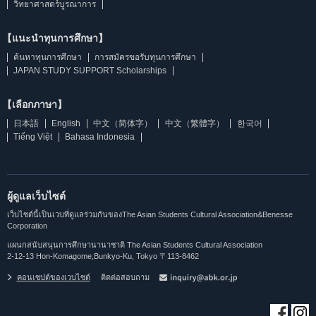
วิทยาศาสตร์บูรณาการ
【แนะนำทุนการศึกษา】
ค้นหาทุนการศึกษา
การสมัครขอรับทุนการศึกษา
JAPAN STUDY SUPPORT Scholarships
【เลือกภาษา】
日本語
English
中文（简体字）
中文（繁體字）
한국어
Tiếng Việt
Bahasa Indonesia
ผู้ดูแลเว็บไซต์
เว็บไซต์นี้เป็นเวบที่ดูแลร่วมกันของThe Asian Students Cultural Association&Benesse
Corporation
แผนกสนับสนุนการศึกษานานาชาติ The Asian Students Cultural Association
2-12-13 Hon-Komagome,Bunkyo-Ku, Tokyo 〒113-8462
คอนเซปต์ของเวบไซต์
ติดต่อสอบถาม