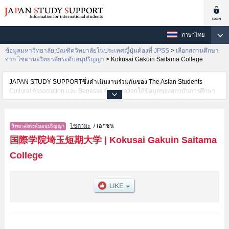
ภาษาไทย
ข้อมูลมหาวิทยาลัย,บัณฑิตวิทยาลัยในประเทศญี่ปุ่นต้องที่ JPSS
>
เลือกสถานศึกษา
จาก ไซตามะวิทยาลัยระดับอนุปริญญา
>
Kokusai Gakuin Saitama College
JAPAN STUDY SUPPORTซึ่งดำเนินงานร่วมกันของ The Asian Students
Cultural Association และ Benesse Corporationให้ข้อมูลของสถาบันการศึกษา
ระดับมหาวิทยาลัย・บัณฑิตวิทยาลัย・วิทยาลัยระดับอนุปริญญา・วิทยาลัย
อาชีวศึกษากว่า1,300 แห่งที่กำลังเปิดรับสมัครนักศึกษาต่างชาติอยู่ ที่นี่จะให้
ข้อมูลรายละเอียดเกี่ยวกับKokusai Gakuin Saitama College,ข้อมูลจำเป็นสำหรับ
ไซตามะ
/ เอกชน
นักศึกษาต่างชาติเช่นข้อมูลของแต่ละคณะ,ข้อมูลการสอบคัดเลือกเข้าศึกษาเช่น
จำนวนคนที่รับสมัครหรือจำนวนคนที่ผ่านการสอบคัดเลือกเป็นต้น,แนะนำสถาน
国際学院埼玉短期大学
|
Kokusai Gakuin Saitama
ที่,การเดินทางเป็นต้นไว้ด้วยดังนั้นขอเชิญใช้บริการค้นหาข้อมูลตามอัธยาศัย
College