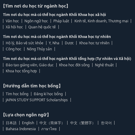
【Tìm nơi du học từ ngành học】
Tìm nơi du học mà có thể học ngành Khối Khoa học xã hội
Văn học
Ngôn ngữ học
Pháp luật
Kinh tế, Kinh doanh, Thương mại
Xã hội học
Quan hệ quốc tế
Tìm nơi du học mà có thể học ngành Khối Khoa học tự nhiên
Hộ lý, Bảo vệ sức khỏe
Y, Nha
Dược
Khoa học tự nhiên
Công học
Nông Thủy sản
Tìm nơi du học mà có thể học ngành Khối tổng hợp (Tự nhiên và Xã hội)
Đào tạo giảng viên, Giáo dục
Khoa học đời sống
Nghệ thuật
Khoa học tổng hợp
【Hướng dẫn tìm học bổng】
Tìm học bổng
Đăng kí học bổng
JAPAN STUDY SUPPORT Scholarships
【Lựa chọn ngôn ngữ】
日本語
English
中文（简体字）
中文（繁體字）
한국어
Bahasa Indonesia
ภาษาไทย