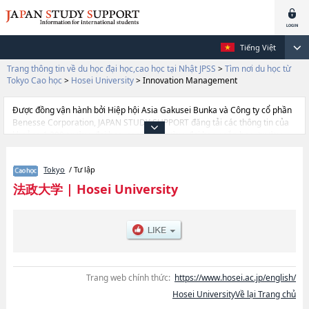
Tiếng Việt
Trang thông tin về du học đại học,cao học tại Nhật JPSS
>
Tìm nơi du học từ
Tokyo Cao học
>
Hosei University
>
Innovation Management
Được đồng vận hành bởi Hiệp hội Asia Gakusei Bunka và Công ty cổ phần
Benesse Corporation, JAPAN STUDY SUPPORT đăng tải các thông tin của
khoảng 1.300 trường đại học, cao học, trường đại học ngắn hạn, trường
chuyên môn đang tiếp nhận du học sinh.
Tại đây có đăng các thông tin chi tiết về Hosei University, và thông tin cần
Tokyo
/ Tư lập
thiết dành cho du học sinh, như là về các Graduate school of
EconomicshoặcGraduate school of LawhoặcGraduate school of
法政大学
|
Hosei University
PoliticshoặcGrauate school of SociologyhoặcGraduate school of Business
AdministrationhoặcGraduate school of HumanitieshoặcGraduate school
of Science and EngineeringhoặcGraduate school of Social Well-being
StudieshoặcGraduate School of Computer and Information
ScienceshoặcInstitute of International Japanese StudieshoặcLaw
SchoolhoặcEngineering and DesignhoặcGraduate school of Intercultural
CommunicationhoặcInnovation ManagementhoặcInstiｔute of Regional
Trang web chính thức:
https://www.hosei.ac.jp/english/
DevelopmenthoặcPublic Policy and Social GovernancehoặcCareer
Hosei UniversityVề lại Trang chủ
StudieshoặcGraduate School of Sports and Health StudieshoặcInstitute of
Integrated Science and TechnologyhoặcInstitute for Solidarity-based