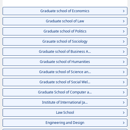
Society, thông tin về từng khoa nghiên cứu, thông tin liên quan đến thi
tuyển như số lượng tuyển sinh, số lượng trúng tuyển, cở sở trang thiết bị,
Graduate school of Economics
hướng dẫn địa điểm v.v...
Graduate school of Law
Graduate school of Politics
Grauate school of Sociology
Graduate school of Business A...
Graduate school of Humanities
Graduate school of Science an...
Graduate school of Social Wel...
Graduate School of Computer a...
Institute of International Ja...
Law School
Engineering and Design