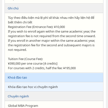
Ghi chú
Tùy theo điều kiện mà lệ phí sẽ khác nhau nên hãy liện hệ để
biết thêm chi tiết
Registration Fee (Entrance Fee): ¥10,000
If you wish to enroll again within the same academic year, the
registration fee is not required from the second time onward.
If you enroll in another major within the same academic year,
the registration fee for the second and subsequent majors is
not required.
Tuition Fee (Course Fee):
¥390,000 per one course [4 credits]
For courses with 2 credits, half the fee: ¥195,000
Khoá đào tạo
Khóa đào tạo học vị chuyên ngành
Chuyên ngành
Global MBA Program