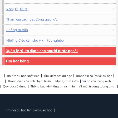
Visa (Thị thực)
Tham gia các hoạt động giao lưu
Phòng tư vấn
Những điều cần chú ý khi tốt nghiệp
Quản lý rủi ro dành cho người nước ngoài
Tìm học bổng
Tin tức du học Nhật Bản
Tìm kiếm nơi du học
Thông tin có ích về du học
Thông điệp của anh chị đi trước
Mục lục tìm kiếm
Sơ đồ của trang web
Quy ước sử dụng
Thông báo về thông tin cá nhân
Về môi trường tương thích
Tìm nơi du học từ Tokyo Cao học