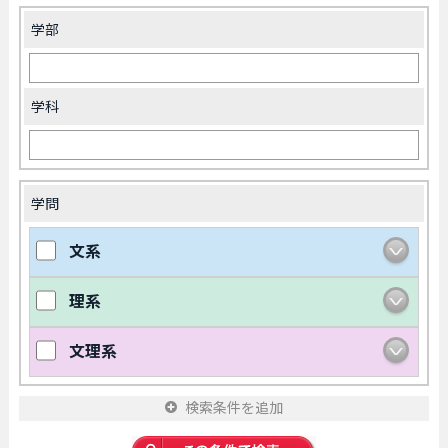
学部
学科
学問
文系
理系
文理系
検索条件を追加