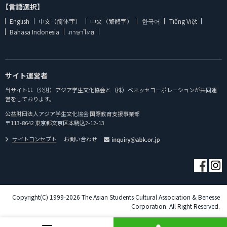
【言語選択】
English
中文（简体字）
中文（繁體字）
한국어
Tiếng Việt
Bahasa Indonesia
ภาษาไทย
サイト運営者
当サイトは（公財）アジア学生文化協会と（株）ベネッセコーポレーションが共同運
営をしております。
公益財団法人アジア学生文化協会 国際教育支援事業部
〒113-8642 東京都文京区本駒込2-12-13
サイトコンセプト
お問い合わせ
Copyright(C) 1999-2026 The Asian Students Cultural Association & Benesse
Corporation. All Right Reserved.