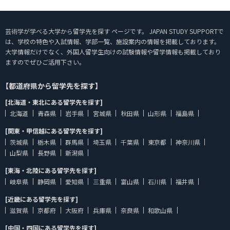
芸術学が学べる大学から留学先を探す ページです。 JAPAN STUDY SUPPORTで
は、学校の特色や入試情報、学部一覧、施設案内の情報を掲載しております。
大学情報だけでなく、外国人留学生向けの試験情報や留学情報も掲載しており
ますのでぜひご活用下さい。
【都道府県から留学先を探す】
[北海道・東北にある留学先を探す]
北海道
青森県
岩手県
宮城県
秋田県
山形県
福島県
[関東・甲信越にある留学先を探す]
茨城県
栃木県
群馬県
埼玉県
千葉県
東京都
神奈川県
山梨県
長野県
新潟県
[東海・北陸にある留学先を探す]
岐阜県
静岡県
愛知県
三重県
富山県
石川県
福井県
[近畿にある留学先を探す]
滋賀県
京都府
大阪府
兵庫県
奈良県
和歌山県
[中国・四国にある留学先を探す]