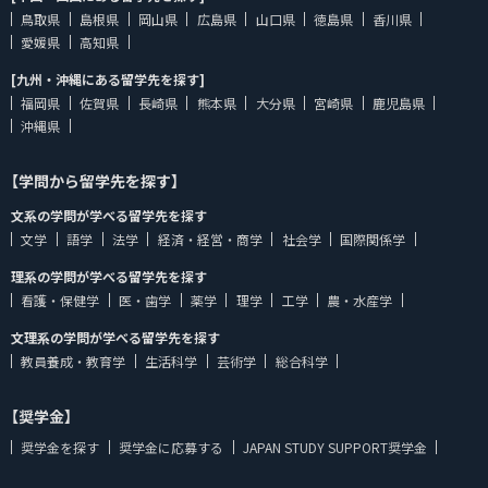
鳥取県
島根県
岡山県
広島県
山口県
徳島県
香川県
愛媛県
高知県
[九州・沖縄にある留学先を探す]
福岡県
佐賀県
長崎県
熊本県
大分県
宮崎県
鹿児島県
沖縄県
【学問から留学先を探す】
文系の学問が学べる留学先を探す
文学
語学
法学
経済・経営・商学
社会学
国際関係学
理系の学問が学べる留学先を探す
看護・保健学
医・歯学
薬学
理学
工学
農・水産学
文理系の学問が学べる留学先を探す
教員養成・教育学
生活科学
芸術学
総合科学
【奨学金】
奨学金を探す
奨学金に応募する
JAPAN STUDY SUPPORT奨学金