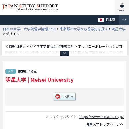
日本語
日本の大学、大学院留学情報JPSS
>
東京都の大学から留学先を探す
>
明星大学
>
デザイン
公益財団法人アジア学生文化協会と株式会社ベネッセコーポレーションが共
同運営しているJAPAN STUDY SUPPORTでは外国人留学生を募集している約
1,300校の大学・大学院・短大・専門学校情報を掲載しています。
こちらでは明星大学に関する詳細情報を記載しており、理工学部や人文学部
や情報学部や経済学部やデザイン学部や教育学部や経営学部や心理学部や建
東京都
/ 私立
築学部やデータサイエンス学環学部等、学部別情報や、募集定員や合格者数
明星大学
|
Meisei University
など入試情報、施設案内、アクセスなど外国人留学生に必要な情報を掲載し
ているので是非ご利用ください。
オフィシャルサイト:
https://www.meisei-u.ac.jp/
明星大学トップページへ