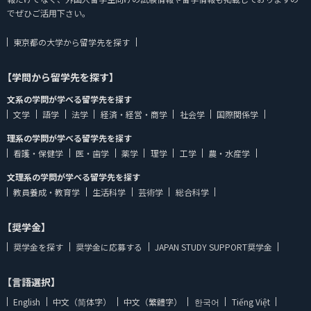
でぜひご活用下さい。
東京都の大学から留学先を探す
【学問から留学先を探す】
文系の学問が学べる留学先を探す
文学
語学
法学
経済・経営・商学
社会学
国際関係学
理系の学問が学べる留学先を探す
看護・保健学
医・歯学
薬学
理学
工学
農・水産学
文理系の学問が学べる留学先を探す
教員養成・教育学
生活科学
芸術学
総合科学
【奨学金】
奨学金を探す
奨学金に応募する
JAPAN STUDY SUPPORT奨学金
【言語選択】
English
中文（简体字）
中文（繁體字）
한국어
Tiếng Việt